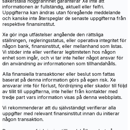
säkerställa noggrannhet garanterar Xe inte att
informationen är fullständig, aktuell eller felfri.
Uppgifterna kan ändras utan föregående meddelande
och kanske inte återspeglar de senaste uppgifterna från
respektive finansinstitut.
Xe gör inga utfästelser angående den rättsliga
ställningen, regleringsstatus, eller operativa integritet för
någon bank, finansinstitut, eller mellanhand som listas.
Vi stöder inte eller verifierar legitimiteten hos någon
enhet som ingår, och vi tar inte heller något ansvar för
din användning av informationen som tillhandahålls.
Alla finansiella transaktioner eller beslut som fattas
baserat på denna information görs på egen risk. Xe
ansvarar inte för förlust, fördröjning eller skador till följd
av tillit till uppgifterna, inte heller från kontakter med
tredje part vars information visas på denna webbplats.
Vi rekommenderar att du självständigt verifierar alla
uppgifter med relevant finansinstitut innan du initierar
någon transaktion.