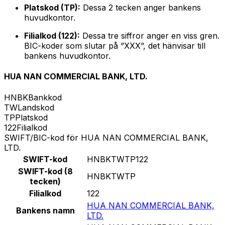
Platskod (TP):
Dessa 2 tecken anger bankens
huvudkontor.
Filialkod (122):
Dessa tre siffror anger en viss gren.
BIC-koder som slutar på ”XXX”, det hänvisar till
bankens huvudkontor.
HUA NAN COMMERCIAL BANK, LTD.
HNBK
Bankkod
TW
Landskod
TP
Platskod
122
Filialkod
SWIFT/BIC-kod för HUA NAN COMMERCIAL BANK,
LTD.
SWIFT-kod
HNBKTWTP122
SWIFT-kod (8
HNBKTWTP
tecken)
Filialkod
122
HUA NAN COMMERCIAL BANK,
Bankens namn
LTD.