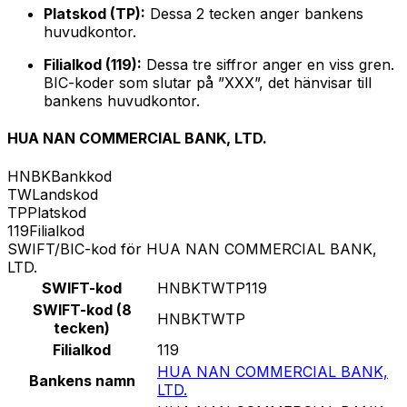
Platskod (TP):
Dessa 2 tecken anger bankens
huvudkontor.
Filialkod (119):
Dessa tre siffror anger en viss gren.
BIC-koder som slutar på ”XXX”, det hänvisar till
bankens huvudkontor.
HUA NAN COMMERCIAL BANK, LTD.
HNBK
Bankkod
TW
Landskod
TP
Platskod
119
Filialkod
SWIFT/BIC-kod för HUA NAN COMMERCIAL BANK,
LTD.
SWIFT-kod
HNBKTWTP119
SWIFT-kod (8
HNBKTWTP
tecken)
Filialkod
119
HUA NAN COMMERCIAL BANK,
Bankens namn
LTD.