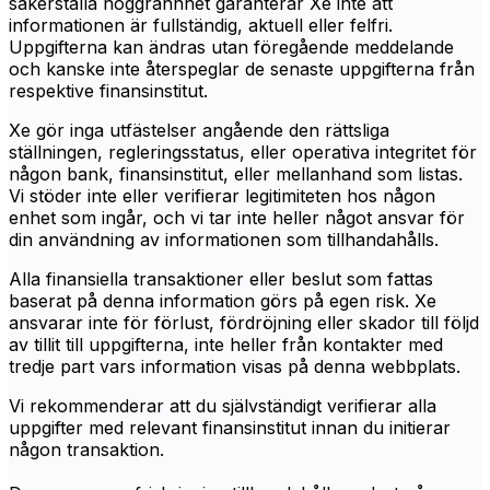
säkerställa noggrannhet garanterar Xe inte att
informationen är fullständig, aktuell eller felfri.
Uppgifterna kan ändras utan föregående meddelande
och kanske inte återspeglar de senaste uppgifterna från
respektive finansinstitut.
Xe gör inga utfästelser angående den rättsliga
ställningen, regleringsstatus, eller operativa integritet för
någon bank, finansinstitut, eller mellanhand som listas.
Vi stöder inte eller verifierar legitimiteten hos någon
enhet som ingår, och vi tar inte heller något ansvar för
din användning av informationen som tillhandahålls.
Alla finansiella transaktioner eller beslut som fattas
baserat på denna information görs på egen risk. Xe
ansvarar inte för förlust, fördröjning eller skador till följd
av tillit till uppgifterna, inte heller från kontakter med
tredje part vars information visas på denna webbplats.
Vi rekommenderar att du självständigt verifierar alla
uppgifter med relevant finansinstitut innan du initierar
någon transaktion.