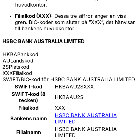
huvudkontor.
Filialkod (XXX):
Dessa tre siffror anger en viss
gren. BIC-koder som slutar på ”XXX”, det hänvisar
till bankens huvudkontor.
HSBC BANK AUSTRALIA LIMITED
HKBA
Bankkod
AU
Landskod
2S
Platskod
XXX
Filialkod
SWIFT/BIC-kod för HSBC BANK AUSTRALIA LIMITED
SWIFT-kod
HKBAAU2SXXX
SWIFT-kod (8
HKBAAU2S
tecken)
Filialkod
XXX
HSBC BANK AUSTRALIA
Bankens namn
LIMITED
HSBC BANK AUSTRALIA
Filialnamn
LIMITED