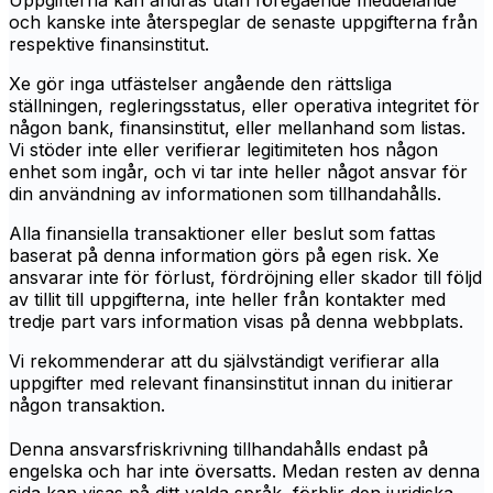
Uppgifterna kan ändras utan föregående meddelande
och kanske inte återspeglar de senaste uppgifterna från
respektive finansinstitut.
Xe gör inga utfästelser angående den rättsliga
ställningen, regleringsstatus, eller operativa integritet för
någon bank, finansinstitut, eller mellanhand som listas.
Vi stöder inte eller verifierar legitimiteten hos någon
enhet som ingår, och vi tar inte heller något ansvar för
din användning av informationen som tillhandahålls.
Alla finansiella transaktioner eller beslut som fattas
baserat på denna information görs på egen risk. Xe
ansvarar inte för förlust, fördröjning eller skador till följd
av tillit till uppgifterna, inte heller från kontakter med
tredje part vars information visas på denna webbplats.
Vi rekommenderar att du självständigt verifierar alla
uppgifter med relevant finansinstitut innan du initierar
någon transaktion.
Denna ansvarsfriskrivning tillhandahålls endast på
engelska och har inte översatts. Medan resten av denna