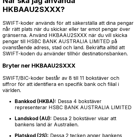
När ska jag använda
HKBAAU2SXXX?
SWIFT-koder används för att säkerställa att dina pengar
når rätt plats när du skickar eller tar emot pengar över
gränserna. Använd HKBAAU2SXXX när du vill skicka
pengar till HSBC BANK AUSTRALIA LIMITED på
ovanstående adress, stad och land. Bekräfta alltid att
SWIFT-koden du använder tillhör destinationsbanken.
Bryter ner HKBAAU2SXXX
SWIFT/BIC-koder består av 8 till 11 bokstäver och
siffror för att identifiera en specifik bank och filial i
världen.
Bankkod (HKBA):
Dessa 4 bokstäver
representerar HSBC BANK AUSTRALIA LIMITED
Landskod (AU):
Dessa 2 bokstäver visar att
bankens land är Australien.
Platskod (2S):
Dessa 2 tecken anger bankens