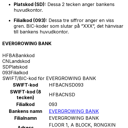
Platskod (SD):
Dessa 2 tecken anger bankens
huvudkontor.
Filialkod (093):
Dessa tre siffror anger en viss
gren. BIC-koder som slutar på ”XXX”, det hänvisar
till bankens huvudkontor.
EVERGROWING BANK
HFBA
Bankkod
CN
Landskod
SD
Platskod
093
Filialkod
SWIFT/BIC-kod för EVERGROWING BANK
SWIFT-kod
HFBACNSD093
SWIFT-kod (8
HFBACNSD
tecken)
Filialkod
093
Bankens namn
EVERGROWING BANK
Filialnamn
EVERGROWING BANK
FLOOR 1, A BLOCK, RONGXIN
Adress