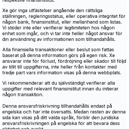
respektive finansinstitut.
Xe gör inga utfästelser angående den rättsliga
ställningen, regleringsstatus, eller operativa integritet för
någon bank, finansinstitut, eller mellanhand som listas.
Vi stöder inte eller verifierar legitimiteten hos någon
enhet som ingår, och vi tar inte heller något ansvar för
din användning av informationen som tillhandahålls.
Alla finansiella transaktioner eller beslut som fattas
baserat på denna information görs på egen risk. Xe
ansvarar inte för förlust, fördröjning eller skador till följd
av tillit till uppgifterna, inte heller från kontakter med
tredje part vars information visas på denna webbplats.
Vi rekommenderar att du självständigt verifierar alla
uppgifter med relevant finansinstitut innan du initierar
någon transaktion.
Denna ansvarsfriskrivning tillhandahålls endast på
engelska och har inte översatts. Medan resten av denna
sida kan visas på ditt valda språk, förblir den juridiska
ansvarsfriskrivningen på engelska för att bevara dess