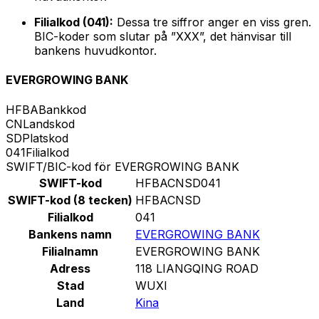
Filialkod (041):
Dessa tre siffror anger en viss gren.
BIC-koder som slutar på ”XXX”, det hänvisar till
bankens huvudkontor.
EVERGROWING BANK
HFBA
Bankkod
CN
Landskod
SD
Platskod
041
Filialkod
SWIFT/BIC-kod för EVERGROWING BANK
SWIFT-kod
HFBACNSD041
SWIFT-kod (8 tecken)
HFBACNSD
Filialkod
041
Bankens namn
EVERGROWING BANK
Filialnamn
EVERGROWING BANK
Adress
118 LIANGQING ROAD
Stad
WUXI
Land
Kina