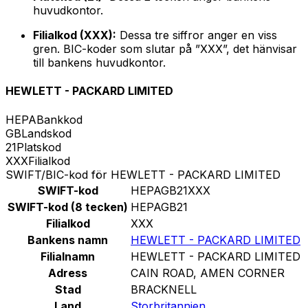
huvudkontor.
Filialkod (XXX):
Dessa tre siffror anger en viss
gren. BIC-koder som slutar på ”XXX”, det hänvisar
till bankens huvudkontor.
HEWLETT - PACKARD LIMITED
HEPA
Bankkod
GB
Landskod
21
Platskod
XXX
Filialkod
SWIFT/BIC-kod för HEWLETT - PACKARD LIMITED
SWIFT-kod
HEPAGB21XXX
SWIFT-kod (8 tecken)
HEPAGB21
Filialkod
XXX
Bankens namn
HEWLETT - PACKARD LIMITED
Filialnamn
HEWLETT - PACKARD LIMITED
Adress
CAIN ROAD, AMEN CORNER
Stad
BRACKNELL
Land
Storbritannien