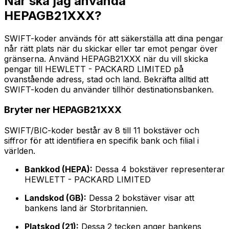
När ska jag använda
HEPAGB21XXX?
SWIFT-koder används för att säkerställa att dina pengar
når rätt plats när du skickar eller tar emot pengar över
gränserna. Använd HEPAGB21XXX när du vill skicka
pengar till HEWLETT - PACKARD LIMITED på
ovanstående adress, stad och land. Bekräfta alltid att
SWIFT-koden du använder tillhör destinationsbanken.
Bryter ner HEPAGB21XXX
SWIFT/BIC-koder består av 8 till 11 bokstäver och
siffror för att identifiera en specifik bank och filial i
världen.
Bankkod (HEPA):
Dessa 4 bokstäver representerar
HEWLETT - PACKARD LIMITED
Landskod (GB):
Dessa 2 bokstäver visar att
bankens land är Storbritannien.
Platskod (21):
Dessa 2 tecken anger bankens