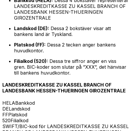
Bankkod (HELA):
Dessa 4 bokstäver representerar
LANDESKREDITKASSE ZU KASSEL BRANCH OF
LANDESBANK HESSEN-THUERINGEN
GIROZENTRALE
Landskod (DE):
Dessa 2 bokstäver visar att
bankens land är Tyskland.
Platskod (FF):
Dessa 2 tecken anger bankens
huvudkontor.
Filialkod (520):
Dessa tre siffror anger en viss
gren. BIC-koder som slutar på ”XXX”, det hänvisar
till bankens huvudkontor.
LANDESKREDITKASSE ZU KASSEL BRANCH OF
LANDESBANK HESSEN-THUERINGEN GIROZENTRALE
HELA
Bankkod
DE
Landskod
FF
Platskod
520
Filialkod
SWIFT/BIC-kod för LANDESKREDITKASSE ZU KASSEL