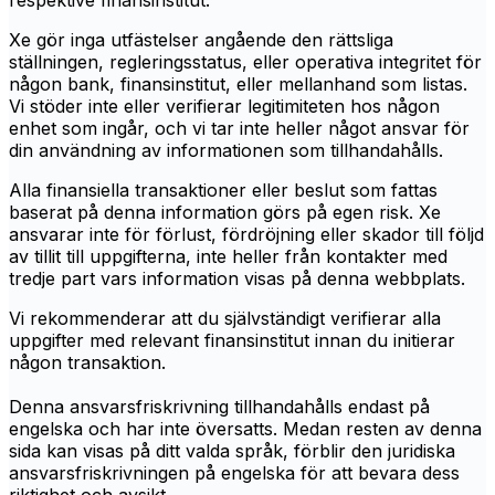
respektive finansinstitut.
Xe gör inga utfästelser angående den rättsliga
ställningen, regleringsstatus, eller operativa integritet för
någon bank, finansinstitut, eller mellanhand som listas.
Vi stöder inte eller verifierar legitimiteten hos någon
enhet som ingår, och vi tar inte heller något ansvar för
din användning av informationen som tillhandahålls.
Alla finansiella transaktioner eller beslut som fattas
baserat på denna information görs på egen risk. Xe
ansvarar inte för förlust, fördröjning eller skador till följd
av tillit till uppgifterna, inte heller från kontakter med
tredje part vars information visas på denna webbplats.
Vi rekommenderar att du självständigt verifierar alla
uppgifter med relevant finansinstitut innan du initierar
någon transaktion.
Denna ansvarsfriskrivning tillhandahålls endast på
engelska och har inte översatts. Medan resten av denna
sida kan visas på ditt valda språk, förblir den juridiska
ansvarsfriskrivningen på engelska för att bevara dess