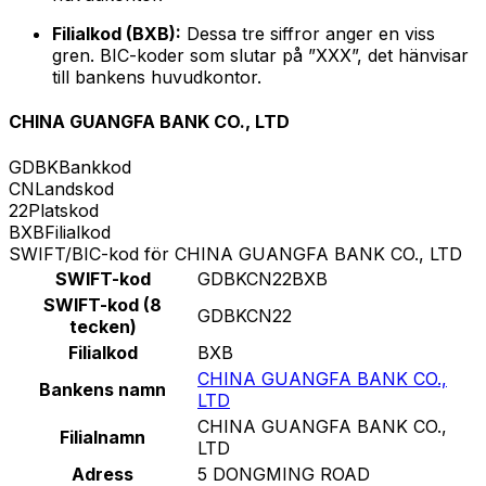
Filialkod (BXB):
Dessa tre siffror anger en viss
gren. BIC-koder som slutar på ”XXX”, det hänvisar
till bankens huvudkontor.
CHINA GUANGFA BANK CO., LTD
GDBK
Bankkod
CN
Landskod
22
Platskod
BXB
Filialkod
SWIFT/BIC-kod för CHINA GUANGFA BANK CO., LTD
SWIFT-kod
GDBKCN22BXB
SWIFT-kod (8
GDBKCN22
tecken)
Filialkod
BXB
CHINA GUANGFA BANK CO.,
Bankens namn
LTD
CHINA GUANGFA BANK CO.,
Filialnamn
LTD
Adress
5 DONGMING ROAD