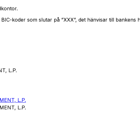
kontor.
. BIC-koder som slutar på ”XXX”, det hänvisar till bankens
, L.P.
ENT, L.P.
ENT, L.P.
E