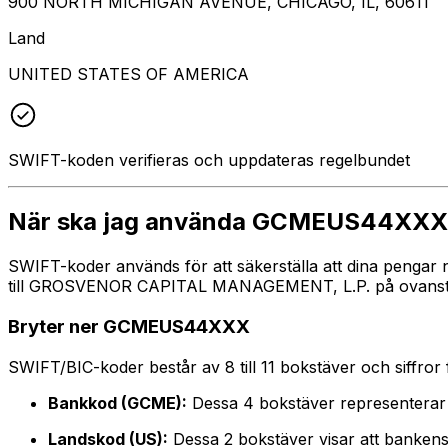
900 NORTH MICHIGAN AVENUE, CHICAGO, IL, 60611
Land
UNITED STATES OF AMERICA
SWIFT-koden verifieras och uppdateras regelbundet
När ska jag använda GCMEUS44XXX
SWIFT-koder används för att säkerställa att dina pengar
till GROSVENOR CAPITAL MANAGEMENT, L.P. på ovanstående
Bryter ner GCMEUS44XXX
SWIFT/BIC-koder består av 8 till 11 bokstäver och siffror för
Bankkod (GCME):
Dessa 4 bokstäver represente
Landskod (US):
Dessa 2 bokstäver visar att bankens