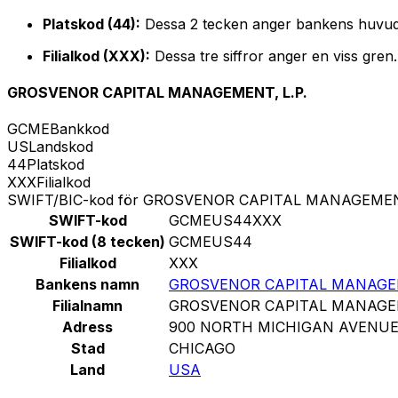
Platskod (44):
Dessa 2 tecken anger bankens huvud
Filialkod (XXX):
Dessa tre siffror anger en viss gren
GROSVENOR CAPITAL MANAGEMENT, L.P.
GCME
Bankkod
US
Landskod
44
Platskod
XXX
Filialkod
SWIFT/BIC-kod för GROSVENOR CAPITAL MANAGEMENT
SWIFT-kod
GCMEUS44XXX
SWIFT-kod (8 tecken)
GCMEUS44
Filialkod
XXX
Bankens namn
GROSVENOR CAPITAL MANAGEM
Filialnamn
GROSVENOR CAPITAL MANAGEM
Adress
900 NORTH MICHIGAN AVENU
Stad
CHICAGO
Land
USA