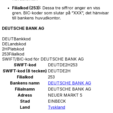
Filialkod (253):
Dessa tre siffror anger en viss
gren. BIC-koder som slutar på ”XXX”, det hänvisar
till bankens huvudkontor.
DEUTSCHE BANK AG
DEUT
Bankkod
DE
Landskod
2H
Platskod
253
Filialkod
SWIFT/BIC-kod för DEUTSCHE BANK AG
SWIFT-kod
DEUTDE2H253
SWIFT-kod (8 tecken)
DEUTDE2H
Filialkod
253
Bankens namn
DEUTSCHE BANK AG
Filialnamn
DEUTSCHE BANK AG
Adress
NEUER MARKT 5
Stad
EINBECK
Land
Tyskland