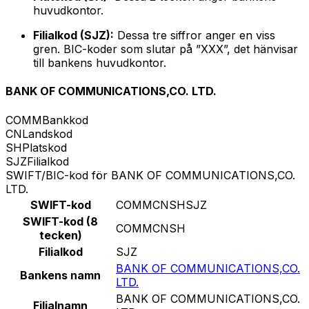
huvudkontor.
Filialkod (SJZ):
Dessa tre siffror anger en viss
gren. BIC-koder som slutar på ”XXX”, det hänvisar
till bankens huvudkontor.
BANK OF COMMUNICATIONS,CO. LTD.
COMM
Bankkod
CN
Landskod
SH
Platskod
SJZ
Filialkod
SWIFT/BIC-kod för BANK OF COMMUNICATIONS,CO.
LTD.
SWIFT-kod
COMMCNSHSJZ
SWIFT-kod (8
COMMCNSH
tecken)
Filialkod
SJZ
BANK OF COMMUNICATIONS,CO.
Bankens namn
LTD.
BANK OF COMMUNICATIONS,CO.
Filialnamn