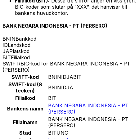
Filialkod (BIT):
Dessa tre siffror anger en viss gren.
BIC-koder som slutar på ”XXX”, det hänvisar till
bankens huvudkontor.
BANK NEGARA INDONESIA - PT (PERSERO)
BNIN
Bankkod
ID
Landskod
JA
Platskod
BIT
Filialkod
SWIFT/BIC-kod för BANK NEGARA INDONESIA - PT
(PERSERO)
SWIFT-kod
BNINIDJABIT
SWIFT-kod (8
BNINIDJA
tecken)
Filialkod
BIT
BANK NEGARA INDONESIA - PT
Bankens namn
(PERSERO)
BANK NEGARA INDONESIA - PT
Filialnamn
(PERSERO)
Stad
BITUNG