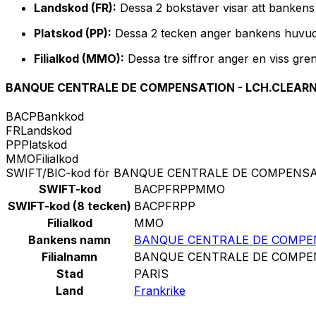
Landskod (FR):
Dessa 2 bokstäver visar att bankens 
Platskod (PP):
Dessa 2 tecken anger bankens huvud
Filialkod (MMO):
Dessa tre siffror anger en viss gre
BANQUE CENTRALE DE COMPENSATION - LCH.CLEAR
BACP
Bankkod
FR
Landskod
PP
Platskod
MMO
Filialkod
SWIFT/BIC-kod för BANQUE CENTRALE DE COMPENSA
SWIFT-kod
BACPFRPPMMO
SWIFT-kod (8 tecken)
BACPFRPP
Filialkod
MMO
Bankens namn
BANQUE CENTRALE DE COMPEN
Filialnamn
BANQUE CENTRALE DE COMPEN
Stad
PARIS
Land
Frankrike