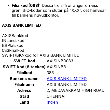
Filialkod (083):
Dessa tre siffror anger en viss
gren. BIC-koder som slutar på ”XXX”, det hänvisar
till bankens huvudkontor.
AXIS BANK LIMITED
AXIS
Bankkod
IN
Landskod
BB
Platskod
083
Filialkod
SWIFT/BIC-kod för AXIS BANK LIMITED
SWIFT-kod
AXISINBB083
SWIFT-kod (8 tecken)
AXISINBB
Filialkod
083
Bankens namn
AXIS BANK LIMITED
Filialnamn
AXIS BANK LIMITED
Adress
2, MEDAVAKKAM HIGH ROAD
Stad
CHENNAI
Land
Indien