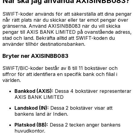
När ska jag använda AXISINBB083?
SWIFT-koder används för att säkerställa att dina pengar
når rätt plats när du skickar eller tar emot pengar över
gränserna. Använd AXISINBB083 när du vill skicka
pengar till AXIS BANK LIMITED på ovanstående adress,
stad och land. Bekräfta alltid att SWIFT-koden du
använder tillhör destinationsbanken.
Bryter ner AXISINBB083
SWIFT/BIC-koder består av 8 till 11 bokstäver och
siffror för att identifiera en specifik bank och filial i
världen.
Bankkod (AXIS):
Dessa 4 bokstäver representerar
AXIS BANK LIMITED
Landskod (IN):
Dessa 2 bokstäver visar att
bankens land är Indien.
Platskod (BB):
Dessa 2 tecken anger bankens
huvudkontor.