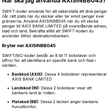
När ska jag använda AXISINBB045?
SWIFT-koder används för att säkerställa att dina pengar
når rätt plats när du skickar eller tar emot pengar över
gränserna. Använd AXISINBB045 när du vill skicka
pengar till AXIS BANK LIMITED på ovanstående adress,
stad och land. Bekräfta alltid att SWIFT-koden du
använder tillhör destinationsbanken.
Bryter ner AXISINBB045
SWIFT/BIC-koder består av 8 till 11 bokstäver och
siffror för att identifiera en specifik bank och filial i
världen.
Bankkod (AXIS):
Dessa 4 bokstäver representerar
AXIS BANK LIMITED
Landskod (IN):
Dessa 2 bokstäver visar att
bankens land är Indien.
Platskod (BB):
Dessa 2 tecken anger bankens
huvudkontor.