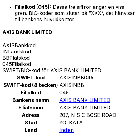
Filialkod (045):
Dessa tre siffror anger en viss
gren. BIC-koder som slutar på ”XXX”, det hänvisar
till bankens huvudkontor.
AXIS BANK LIMITED
AXIS
Bankkod
IN
Landskod
BB
Platskod
045
Filialkod
SWIFT/BIC-kod för AXIS BANK LIMITED
SWIFT-kod
AXISINBB045
SWIFT-kod (8 tecken)
AXISINBB
Filialkod
045
Bankens namn
AXIS BANK LIMITED
Filialnamn
AXIS BANK LIMITED
Adress
207, N S C BOSE ROAD
Stad
KOLKATA
Land
Indien