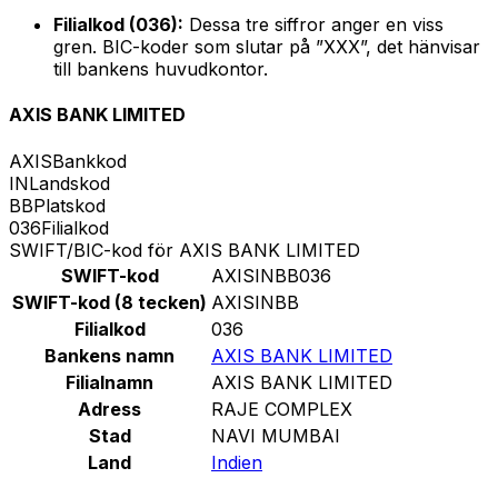
Filialkod (036):
Dessa tre siffror anger en viss
gren. BIC-koder som slutar på ”XXX”, det hänvisar
till bankens huvudkontor.
AXIS BANK LIMITED
AXIS
Bankkod
IN
Landskod
BB
Platskod
036
Filialkod
SWIFT/BIC-kod för AXIS BANK LIMITED
SWIFT-kod
AXISINBB036
SWIFT-kod (8 tecken)
AXISINBB
Filialkod
036
Bankens namn
AXIS BANK LIMITED
Filialnamn
AXIS BANK LIMITED
Adress
RAJE COMPLEX
Stad
NAVI MUMBAI
Land
Indien