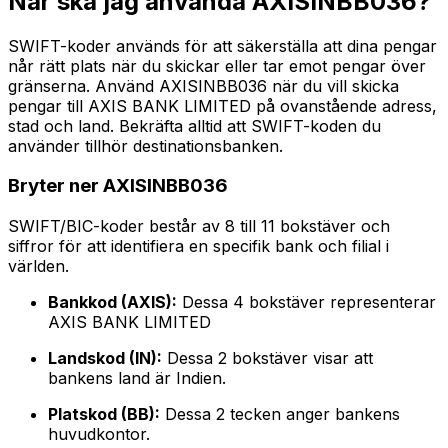
När ska jag använda AXISINBB036?
SWIFT-koder används för att säkerställa att dina pengar
når rätt plats när du skickar eller tar emot pengar över
gränserna. Använd AXISINBB036 när du vill skicka
pengar till AXIS BANK LIMITED på ovanstående adress,
stad och land. Bekräfta alltid att SWIFT-koden du
använder tillhör destinationsbanken.
Bryter ner AXISINBB036
SWIFT/BIC-koder består av 8 till 11 bokstäver och
siffror för att identifiera en specifik bank och filial i
världen.
Bankkod (AXIS):
Dessa 4 bokstäver representerar
AXIS BANK LIMITED
Landskod (IN):
Dessa 2 bokstäver visar att
bankens land är Indien.
Platskod (BB):
Dessa 2 tecken anger bankens
huvudkontor.