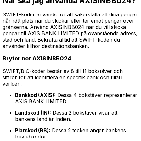
När ska jag använda AXISINBB024?
SWIFT-koder används för att säkerställa att dina pengar
når rätt plats när du skickar eller tar emot pengar över
gränserna. Använd AXISINBB024 när du vill skicka
pengar till AXIS BANK LIMITED på ovanstående adress,
stad och land. Bekräfta alltid att SWIFT-koden du
använder tillhör destinationsbanken.
Bryter ner AXISINBB024
SWIFT/BIC-koder består av 8 till 11 bokstäver och
siffror för att identifiera en specifik bank och filial i
världen.
Bankkod (AXIS):
Dessa 4 bokstäver representerar
AXIS BANK LIMITED
Landskod (IN):
Dessa 2 bokstäver visar att
bankens land är Indien.
Platskod (BB):
Dessa 2 tecken anger bankens
huvudkontor.