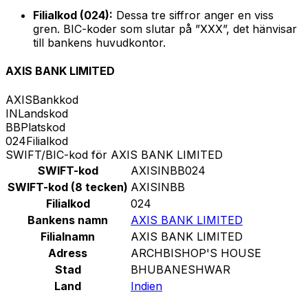
Filialkod (024):
Dessa tre siffror anger en viss
gren. BIC-koder som slutar på ”XXX”, det hänvisar
till bankens huvudkontor.
AXIS BANK LIMITED
AXIS
Bankkod
IN
Landskod
BB
Platskod
024
Filialkod
SWIFT/BIC-kod för AXIS BANK LIMITED
SWIFT-kod
AXISINBB024
SWIFT-kod (8 tecken)
AXISINBB
Filialkod
024
Bankens namn
AXIS BANK LIMITED
Filialnamn
AXIS BANK LIMITED
Adress
ARCHBISHOP'S HOUSE
Stad
BHUBANESHWAR
Land
Indien