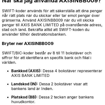
När ska jag använda AXISINBB009?
SWIFT-koder används för att säkerställa att dina pengar
når rätt plats när du skickar eller tar emot pengar över
gränserna. Använd AXISINBB009 när du vill skicka
pengar till AXIS BANK LIMITED på ovanstående adress,
stad och land. Bekräfta alltid att SWIFT-koden du
använder tillhör destinationsbanken.
Bryter ner AXISINBB009
SWIFT/BIC-koder består av 8 till 11 bokstäver och
siffror för att identifiera en specifik bank och filial i
världen.
Bankkod (AXIS):
Dessa 4 bokstäver representerar
AXIS BANK LIMITED
Landskod (IN):
Dessa 2 bokstäver visar att
bankens land är Indien.
Platskod (BB):
Dessa 2 tecken anger bankens
huvudkontor.