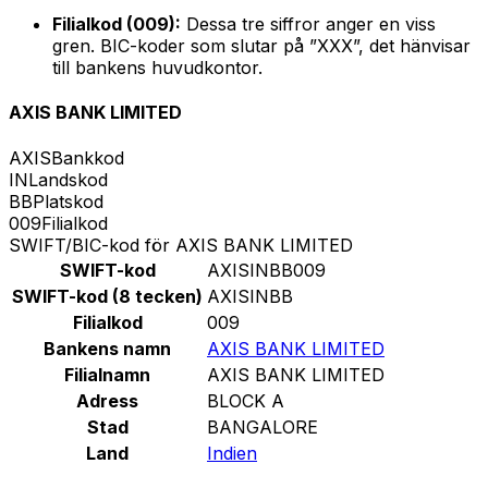
Filialkod (009):
Dessa tre siffror anger en viss
gren. BIC-koder som slutar på ”XXX”, det hänvisar
till bankens huvudkontor.
AXIS BANK LIMITED
AXIS
Bankkod
IN
Landskod
BB
Platskod
009
Filialkod
SWIFT/BIC-kod för AXIS BANK LIMITED
SWIFT-kod
AXISINBB009
SWIFT-kod (8 tecken)
AXISINBB
Filialkod
009
Bankens namn
AXIS BANK LIMITED
Filialnamn
AXIS BANK LIMITED
Adress
BLOCK A
Stad
BANGALORE
Land
Indien