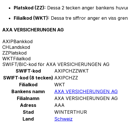
Platskod (ZZ):
Dessa 2 tecken anger bankens huvud
Filialkod (WKT):
Dessa tre siffror anger en viss gre
AXA VERSICHERUNGEN AG
AXIP
Bankkod
CH
Landskod
ZZ
Platskod
WKT
Filialkod
SWIFT/BIC-kod för AXA VERSICHERUNGEN AG
SWIFT-kod
AXIPCHZZWKT
SWIFT-kod (8 tecken)
AXIPCHZZ
Filialkod
WKT
Bankens namn
AXA VERSICHERUNGEN AG
Filialnamn
AXA VERSICHERUNGEN AG
Adress
AAA
Stad
WINTERTHUR
Land
Schweiz