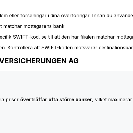
m eller förseningar i dina överföringar. Innan du använder
t matchar mottagarens bank.
cifik SWIFT-kod, se till att den här filialen matchar mottagar
den. Kontrollera att SWIFT-koden motsvarar destinationsba
 AXA VERSICHERUNGEN AG
ra priser
överträffar ofta större banker
, vilket maximerar