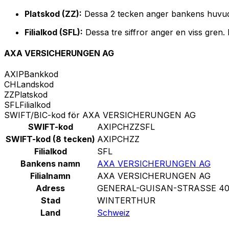
Platskod (ZZ):
Dessa 2 tecken anger bankens huvud
Filialkod (SFL):
Dessa tre siffror anger en viss gren.
AXA VERSICHERUNGEN AG
AXIP
Bankkod
CH
Landskod
ZZ
Platskod
SFL
Filialkod
SWIFT/BIC-kod för AXA VERSICHERUNGEN AG
SWIFT-kod
AXIPCHZZSFL
SWIFT-kod (8 tecken)
AXIPCHZZ
Filialkod
SFL
Bankens namn
AXA VERSICHERUNGEN AG
Filialnamn
AXA VERSICHERUNGEN AG
Adress
GENERAL-GUISAN-STRASSE 4
Stad
WINTERTHUR
Land
Schweiz