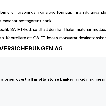
m eller förseningar i dina överföringar. Innan du använder
t matchar mottagarens bank.
cifik SWIFT-kod, se till att den här filialen matchar mottagar
den. Kontrollera att SWIFT-koden motsvarar destinationsba
 AXA VERSICHERUNGEN AG
ra priser
överträffar ofta större banker
, vilket maximerar