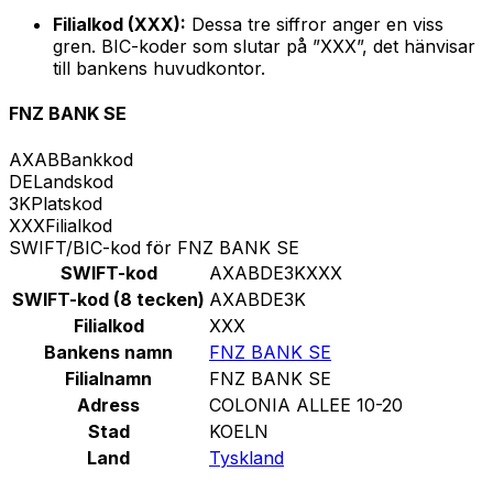
Filialkod (XXX):
Dessa tre siffror anger en viss
gren. BIC-koder som slutar på ”XXX”, det hänvisar
till bankens huvudkontor.
FNZ BANK SE
AXAB
Bankkod
DE
Landskod
3K
Platskod
XXX
Filialkod
SWIFT/BIC-kod för FNZ BANK SE
SWIFT-kod
AXABDE3KXXX
SWIFT-kod (8 tecken)
AXABDE3K
Filialkod
XXX
Bankens namn
FNZ BANK SE
Filialnamn
FNZ BANK SE
Adress
COLONIA ALLEE 10-20
Stad
KOELN
Land
Tyskland