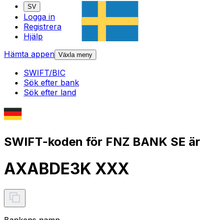
SV
Logga in
Registrera
Hjälp
Hämta appen
Växla meny
SWIFT/BIC
Sök efter bank
Sök efter land
SWIFT-koden för FNZ BANK SE är
AXABDE3K XXX
Bankens namn