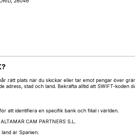
DRID, 28046
X?
 når rätt plats när du skickar eller tar emot pengar över
ress, stad och land. Bekräfta alltid att SWIFT-koden du 
 att identifiera en specifik bank och filial i världen.
ar ALTAMAR CAM PARTNERS S.L.
 land är Spanien.