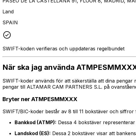
PASEO DE LA CASTELLANA 91, FLOOR 8, MADRID, MA
Land
SPAIN
SWIFT-koden verifieras och uppdateras regelbundet
När ska jag använda ATMPESMMXX
SWIFT-koder används för att säkerställa att dina pengar
pengar till ALTAMAR CAM PARTNERS S.L. på ovanstående ad
Bryter ner ATMPESMMXXX
SWIFT/BIC-koder består av 8 till 11 bokstäver och siffror för
Bankkod (ATMP):
Dessa 4 bokstäver representer
Landskod (ES):
Dessa 2 bokstäver visar att bankens