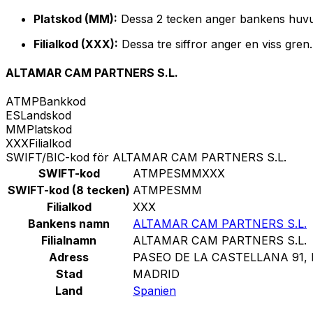
Platskod (MM):
Dessa 2 tecken anger bankens huvu
Filialkod (XXX):
Dessa tre siffror anger en viss gren
ALTAMAR CAM PARTNERS S.L.
ATMP
Bankkod
ES
Landskod
MM
Platskod
XXX
Filialkod
SWIFT/BIC-kod för ALTAMAR CAM PARTNERS S.L.
SWIFT-kod
ATMPESMMXXX
SWIFT-kod (8 tecken)
ATMPESMM
Filialkod
XXX
Bankens namn
ALTAMAR CAM PARTNERS S.L.
Filialnamn
ALTAMAR CAM PARTNERS S.L.
Adress
PASEO DE LA CASTELLANA 91, 
Stad
MADRID
Land
Spanien