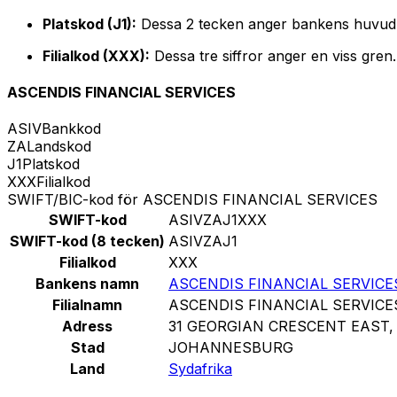
Platskod (J1):
Dessa 2 tecken anger bankens huvud
Filialkod (XXX):
Dessa tre siffror anger en viss gren
ASCENDIS FINANCIAL SERVICES
ASIV
Bankkod
ZA
Landskod
J1
Platskod
XXX
Filialkod
SWIFT/BIC-kod för ASCENDIS FINANCIAL SERVICES
SWIFT-kod
ASIVZAJ1XXX
SWIFT-kod (8 tecken)
ASIVZAJ1
Filialkod
XXX
Bankens namn
ASCENDIS FINANCIAL SERVICE
Filialnamn
ASCENDIS FINANCIAL SERVICE
Adress
31 GEORGIAN CRESCENT EAST,
Stad
JOHANNESBURG
Land
Sydafrika