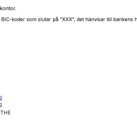
kontor.
. BIC-koder som slutar på ”XXX”, det hänvisar till bankens
S
S
 THE