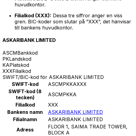
huvudkontor.
Filialkod (XXX):
Dessa tre siffror anger en viss
gren. BIC-koder som slutar på ”XXX”, det hänvisar
till bankens huvudkontor.
ASKARIBANK LIMITED
ASCM
Bankkod
PK
Landskod
KA
Platskod
XXX
Filialkod
SWIFT/BIC-kod för ASKARIBANK LIMITED
SWIFT-kod
ASCMPKKAXXX
SWIFT-kod (8
ASCMPKKA
tecken)
Filialkod
XXX
Bankens namn
ASKARIBANK LIMITED
Filialnamn
ASKARIBANK LIMITED
FLOOR 1, SAIMA TRADE TOWER,
Adress
BLOCK A