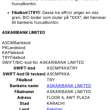
huvudkontor.
Filialkod (TRY):
Dessa tre siffror anger en viss
gren. BIC-koder som slutar på ”XXX”, det hänvisar
till bankens huvudkontor.
ASKARIBANK LIMITED
ASCM
Bankkod
PK
Landskod
KA
Platskod
TRY
Filialkod
SWIFT/BIC-kod för ASKARIBANK LIMITED
SWIFT-kod
ASCMPKKATRY
SWIFT-kod (8 tecken)
ASCMPKKA
Filialkod
TRY
Bankens namn
ASKARIBANK LIMITED
Filialnamn
ASKARIBANK LIMITED
Adress
FLOOR 4, AWT PLAZA
Stad
KARACHI
Land
Pakistan