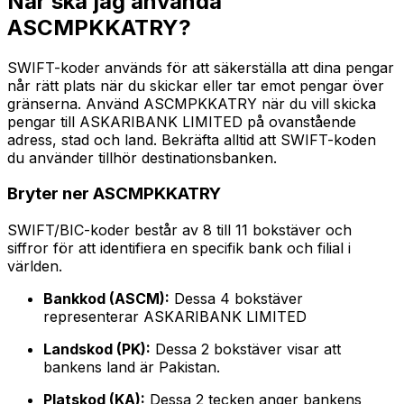
När ska jag använda
ASCMPKKATRY?
SWIFT-koder används för att säkerställa att dina pengar
når rätt plats när du skickar eller tar emot pengar över
gränserna. Använd ASCMPKKATRY när du vill skicka
pengar till ASKARIBANK LIMITED på ovanstående
adress, stad och land. Bekräfta alltid att SWIFT-koden
du använder tillhör destinationsbanken.
Bryter ner ASCMPKKATRY
SWIFT/BIC-koder består av 8 till 11 bokstäver och
siffror för att identifiera en specifik bank och filial i
världen.
Bankkod (ASCM):
Dessa 4 bokstäver
representerar ASKARIBANK LIMITED
Landskod (PK):
Dessa 2 bokstäver visar att
bankens land är Pakistan.
Platskod (KA):
Dessa 2 tecken anger bankens