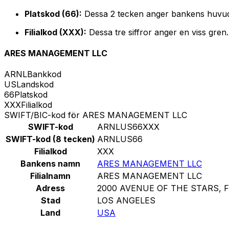
Platskod (66):
Dessa 2 tecken anger bankens huvud
Filialkod (XXX):
Dessa tre siffror anger en viss gren
ARES MANAGEMENT LLC
ARNL
Bankkod
US
Landskod
66
Platskod
XXX
Filialkod
SWIFT/BIC-kod för ARES MANAGEMENT LLC
SWIFT-kod
ARNLUS66XXX
SWIFT-kod (8 tecken)
ARNLUS66
Filialkod
XXX
Bankens namn
ARES MANAGEMENT LLC
Filialnamn
ARES MANAGEMENT LLC
Adress
2000 AVENUE OF THE STARS, F
Stad
LOS ANGELES
Land
USA