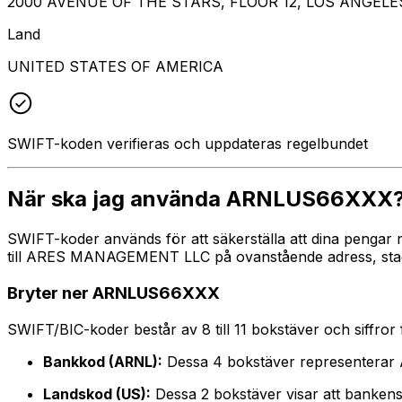
2000 AVENUE OF THE STARS, FLOOR 12, LOS ANGELES
Land
UNITED STATES OF AMERICA
SWIFT-koden verifieras och uppdateras regelbundet
När ska jag använda ARNLUS66XXX
SWIFT-koder används för att säkerställa att dina pengar
till ARES MANAGEMENT LLC på ovanstående adress, stad oc
Bryter ner ARNLUS66XXX
SWIFT/BIC-koder består av 8 till 11 bokstäver och siffror för
Bankkod (ARNL):
Dessa 4 bokstäver representer
Landskod (US):
Dessa 2 bokstäver visar att bankens