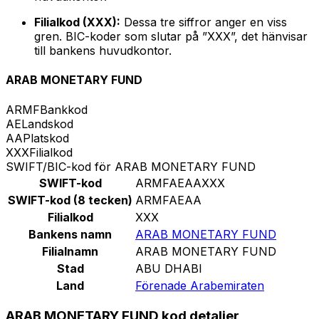
Filialkod (XXX):
Dessa tre siffror anger en viss
gren. BIC-koder som slutar på ”XXX”, det hänvisar
till bankens huvudkontor.
ARAB MONETARY FUND
ARMF
Bankkod
AE
Landskod
AA
Platskod
XXX
Filialkod
SWIFT/BIC-kod för ARAB MONETARY FUND
SWIFT-kod
ARMFAEAAXXX
SWIFT-kod (8 tecken)
ARMFAEAA
Filialkod
XXX
Bankens namn
ARAB MONETARY FUND
Filialnamn
ARAB MONETARY FUND
Stad
ABU DHABI
Land
Förenade Arabemiraten
ARAB MONETARY FUND kod detaljer