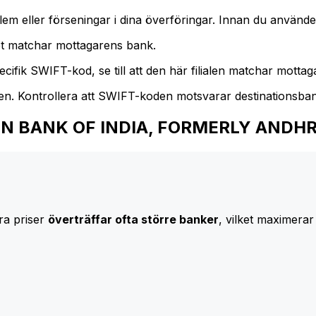
m eller förseningar i dina överföringar. Innan du använder
t matchar mottagarens bank.
cifik SWIFT-kod, se till att den här filialen matchar mottagar
den. Kontrollera att SWIFT-koden motsvarar destinationsba
l UNION BANK OF INDIA, FORMERLY AND
ra priser
överträffar ofta större banker
, vilket maximerar