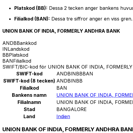
Platskod (BB):
Dessa 2 tecken anger bankens huvud
Filialkod (BAN):
Dessa tre siffror anger en viss gren
UNION BANK OF INDIA, FORMERLY ANDHRA BANK
ANDB
Bankkod
IN
Landskod
BB
Platskod
BAN
Filialkod
SWIFT/BIC-kod för UNION BANK OF INDIA, FORMER
SWIFT-kod
ANDBINBBBAN
SWIFT-kod (8 tecken)
ANDBINBB
Filialkod
BAN
Bankens namn
UNION BANK OF INDIA, FORM
Filialnamn
UNION BANK OF INDIA, FORM
Stad
BANGALORE
Land
Indien
UNION BANK OF INDIA, FORMERLY ANDHRA BANK 