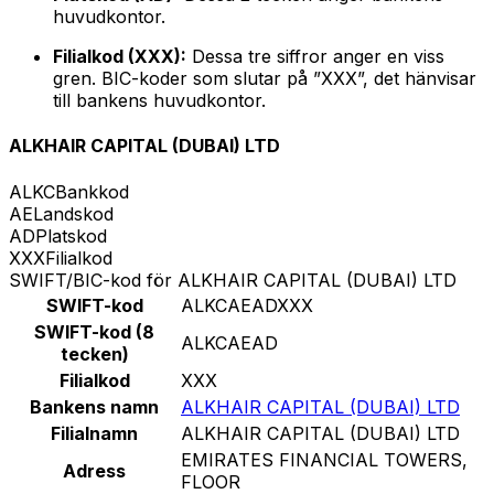
huvudkontor.
Filialkod (XXX):
Dessa tre siffror anger en viss
gren. BIC-koder som slutar på ”XXX”, det hänvisar
till bankens huvudkontor.
ALKHAIR CAPITAL (DUBAI) LTD
ALKC
Bankkod
AE
Landskod
AD
Platskod
XXX
Filialkod
SWIFT/BIC-kod för ALKHAIR CAPITAL (DUBAI) LTD
SWIFT-kod
ALKCAEADXXX
SWIFT-kod (8
ALKCAEAD
tecken)
Filialkod
XXX
Bankens namn
ALKHAIR CAPITAL (DUBAI) LTD
Filialnamn
ALKHAIR CAPITAL (DUBAI) LTD
EMIRATES FINANCIAL TOWERS,
Adress
FLOOR