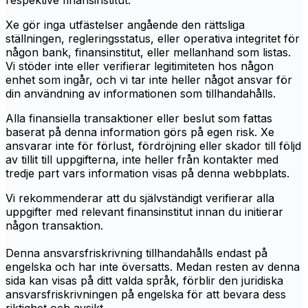
respektive finansinstitut.
Xe gör inga utfästelser angående den rättsliga
ställningen, regleringsstatus, eller operativa integritet för
någon bank, finansinstitut, eller mellanhand som listas.
Vi stöder inte eller verifierar legitimiteten hos någon
enhet som ingår, och vi tar inte heller något ansvar för
din användning av informationen som tillhandahålls.
Alla finansiella transaktioner eller beslut som fattas
baserat på denna information görs på egen risk. Xe
ansvarar inte för förlust, fördröjning eller skador till följd
av tillit till uppgifterna, inte heller från kontakter med
tredje part vars information visas på denna webbplats.
Vi rekommenderar att du självständigt verifierar alla
uppgifter med relevant finansinstitut innan du initierar
någon transaktion.
Denna ansvarsfriskrivning tillhandahålls endast på
engelska och har inte översatts. Medan resten av denna
sida kan visas på ditt valda språk, förblir den juridiska
ansvarsfriskrivningen på engelska för att bevara dess