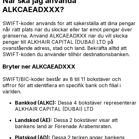
När ska jag använda
ALKCAEADXXX?
SWIFT-koder används för att säkerställa att dina pengar
når rätt plats när du skickar eller tar emot pengar över
gränserna. Använd ALKCAEADXXX när du vill skicka
pengar till ALKHAIR CAPITAL (DUBAI) LTD på
ovanstående adress, stad och land. Bekräfta alltid att
SWIFT-koden du använder tillhör destinationsbanken.
Bryter ner ALKCAEADXXX
SWIFT/BIC-koder består av 8 till 11 bokstäver och
siffror för att identifiera en specifik bank och filial i
världen.
Bankkod (ALKC):
Dessa 4 bokstäver representerar
ALKHAIR CAPITAL (DUBAI) LTD
Landskod (AE):
Dessa 2 bokstäver visar att
bankens land är Förenade Arabemiraten.
Platskod (AD):
Dessa 2 tecken anger bankens