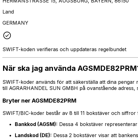
HERMANSTRASSE 15, AUGSBURG, BAYERN, 86150
Land
GERMANY
SWIFT-koden verifieras och uppdateras regelbundet
När ska jag använda AGSMDE82PRM
SWIFT-koder används för att säkerställa att dina pengar
till AGRARHANDEL SUN GMBH på ovanstående adress, stad 
Bryter ner AGSMDE82PRM
SWIFT/BIC-koder består av 8 till 11 bokstäver och siffror för
Bankkod (AGSM):
Dessa 4 bokstäver represent
Landskod (DE):
Dessa 2 bokstäver visar att bankens