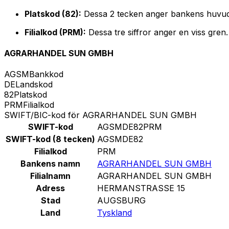
Platskod (82):
Dessa 2 tecken anger bankens huvud
Filialkod (PRM):
Dessa tre siffror anger en viss gren
AGRARHANDEL SUN GMBH
AGSM
Bankkod
DE
Landskod
82
Platskod
PRM
Filialkod
SWIFT/BIC-kod för AGRARHANDEL SUN GMBH
SWIFT-kod
AGSMDE82PRM
SWIFT-kod (8 tecken)
AGSMDE82
Filialkod
PRM
Bankens namn
AGRARHANDEL SUN GMBH
Filialnamn
AGRARHANDEL SUN GMBH
Adress
HERMANSTRASSE 15
Stad
AUGSBURG
Land
Tyskland