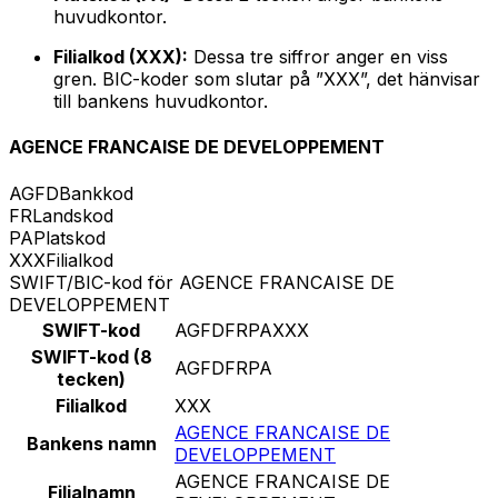
huvudkontor.
Filialkod (XXX):
Dessa tre siffror anger en viss
gren. BIC-koder som slutar på ”XXX”, det hänvisar
till bankens huvudkontor.
AGENCE FRANCAISE DE DEVELOPPEMENT
AGFD
Bankkod
FR
Landskod
PA
Platskod
XXX
Filialkod
SWIFT/BIC-kod för AGENCE FRANCAISE DE
DEVELOPPEMENT
SWIFT-kod
AGFDFRPAXXX
SWIFT-kod (8
AGFDFRPA
tecken)
Filialkod
XXX
AGENCE FRANCAISE DE
Bankens namn
DEVELOPPEMENT
AGENCE FRANCAISE DE
Filialnamn