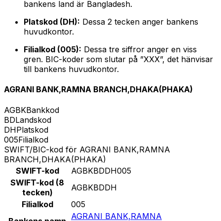
bankens land är Bangladesh.
Platskod (DH):
Dessa 2 tecken anger bankens
huvudkontor.
Filialkod (005):
Dessa tre siffror anger en viss
gren. BIC-koder som slutar på ”XXX”, det hänvisar
till bankens huvudkontor.
AGRANI BANK,RAMNA BRANCH,DHAKA(PHAKA)
AGBK
Bankkod
BD
Landskod
DH
Platskod
005
Filialkod
SWIFT/BIC-kod för AGRANI BANK,RAMNA
BRANCH,DHAKA(PHAKA)
SWIFT-kod
AGBKBDDH005
SWIFT-kod (8
AGBKBDDH
tecken)
Filialkod
005
AGRANI BANK,RAMNA
Bankens namn