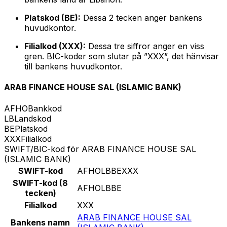
Platskod (BE):
Dessa 2 tecken anger bankens
huvudkontor.
Filialkod (XXX):
Dessa tre siffror anger en viss
gren. BIC-koder som slutar på ”XXX”, det hänvisar
till bankens huvudkontor.
ARAB FINANCE HOUSE SAL (ISLAMIC BANK)
AFHO
Bankkod
LB
Landskod
BE
Platskod
XXX
Filialkod
SWIFT/BIC-kod för ARAB FINANCE HOUSE SAL
(ISLAMIC BANK)
SWIFT-kod
AFHOLBBEXXX
SWIFT-kod (8
AFHOLBBE
tecken)
Filialkod
XXX
ARAB FINANCE HOUSE SAL
Bankens namn