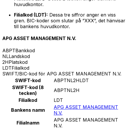
huvudkontor.
Filialkod (LDT):
Dessa tre siffror anger en viss
gren. BIC-koder som slutar på ”XXX”, det hänvisar
till bankens huvudkontor.
APG ASSET MANAGEMENT N.V.
ABPT
Bankkod
NL
Landskod
2H
Platskod
LDT
Filialkod
SWIFT/BIC-kod för APG ASSET MANAGEMENT N.V.
SWIFT-kod
ABPTNL2HLDT
SWIFT-kod (8
ABPTNL2H
tecken)
Filialkod
LDT
APG ASSET MANAGEMENT
Bankens namn
N.V.
APG ASSET MANAGEMENT
Filialnamn
N.V.