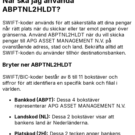
När ska jag använda
ABPTNL2HLDT?
SWIFT-koder används för att säkerställa att dina pengar
når rätt plats när du skickar eller tar emot pengar över
gränserna. Använd ABPTNL2HLDT när du vill skicka
pengar till APG ASSET MANAGEMENT N.V. på
ovanstående adress, stad och land. Bekräfta alltid att
SWIFT-koden du använder tillhör destinationsbanken.
Bryter ner ABPTNL2HLDT
SWIFT/BIC-koder består av 8 till 11 bokstäver och
siffror för att identifiera en specifik bank och filial i
världen.
Bankkod (ABPT):
Dessa 4 bokstäver
representerar APG ASSET MANAGEMENT N.V.
Landskod (NL):
Dessa 2 bokstäver visar att
bankens land är Nederländerna.
Platskod (2H):
Dessa 2 tecken anger bankens