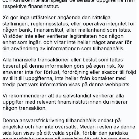
och kanske inte återspeglar de senaste uppgifterna från
respektive finansinstitut.
Xe gör inga utfästelser angående den rättsliga
ställningen, regleringsstatus, eller operativa integritet för
någon bank, finansinstitut, eller mellanhand som listas.
Vi stöder inte eller verifierar legitimiteten hos någon
enhet som ingår, och vi tar inte heller något ansvar för
din användning av informationen som tillhandahålls.
Alla finansiella transaktioner eller beslut som fattas
baserat på denna information görs på egen risk. Xe
ansvarar inte för förlust, fördröjning eller skador till följd
av tillit till uppgifterna, inte heller från kontakter med
tredje part vars information visas på denna webbplats.
Vi rekommenderar att du självständigt verifierar alla
uppgifter med relevant finansinstitut innan du initierar
någon transaktion.
Denna ansvarsfriskrivning tillhandahålls endast på
engelska och har inte översatts. Medan resten av denna
sida kan visas på ditt valda språk, förblir den juridiska