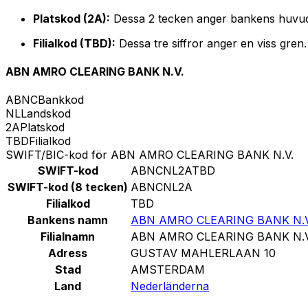
Platskod (2A):
Dessa 2 tecken anger bankens huvud
Filialkod (TBD):
Dessa tre siffror anger en viss gren
ABN AMRO CLEARING BANK N.V.
ABNC
Bankkod
NL
Landskod
2A
Platskod
TBD
Filialkod
SWIFT/BIC-kod för ABN AMRO CLEARING BANK N.V.
SWIFT-kod
ABNCNL2ATBD
SWIFT-kod (8 tecken)
ABNCNL2A
Filialkod
TBD
Bankens namn
ABN AMRO CLEARING BANK N.V
Filialnamn
ABN AMRO CLEARING BANK N.V
Adress
GUSTAV MAHLERLAAN 10
Stad
AMSTERDAM
Land
Nederländerna