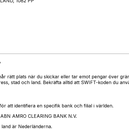
AND, 1082 PP
?
 når rätt plats när du skickar eller tar emot pengar över
 stad och land. Bekräfta alltid att SWIFT-koden du använ
 att identifiera en specifik bank och filial i världen.
ar ABN AMRO CLEARING BANK N.V.
 land är Nederländerna.