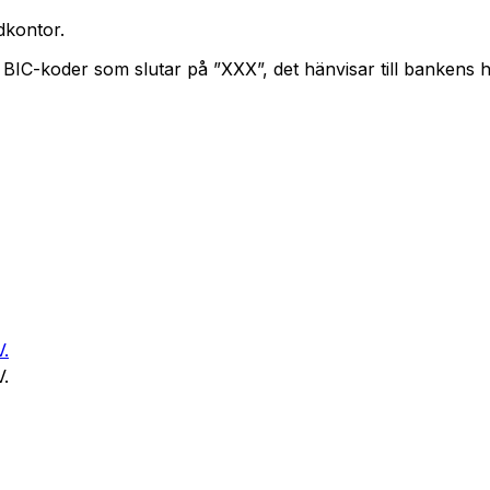
kontor.
. BIC-koder som slutar på ”XXX”, det hänvisar till bankens
.
.