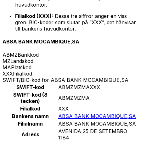
huvudkontor.
Filialkod (XXX):
Dessa tre siffror anger en viss
gren. BIC-koder som slutar på ”XXX”, det hänvisar
till bankens huvudkontor.
ABSA BANK MOCAMBIQUE,SA
ABMZ
Bankkod
MZ
Landskod
MA
Platskod
XXX
Filialkod
SWIFT/BIC-kod för ABSA BANK MOCAMBIQUE,SA
SWIFT-kod
ABMZMZMAXXX
SWIFT-kod (8
ABMZMZMA
tecken)
Filialkod
XXX
Bankens namn
ABSA BANK MOCAMBIQUE,SA
Filialnamn
ABSA BANK MOCAMBIQUE,SA
AVENIDA 25 DE SETEMBRO
Adress
1184