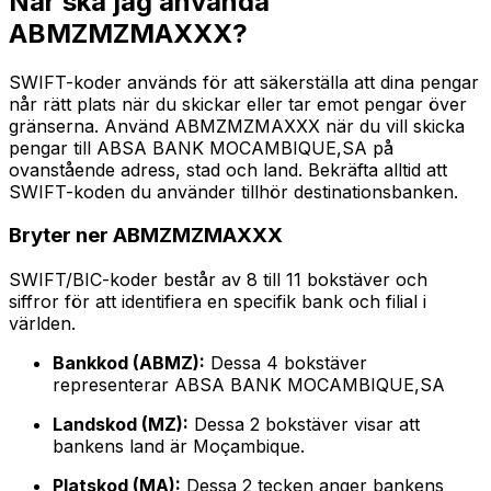
När ska jag använda
ABMZMZMAXXX?
SWIFT-koder används för att säkerställa att dina pengar
når rätt plats när du skickar eller tar emot pengar över
gränserna. Använd ABMZMZMAXXX när du vill skicka
pengar till ABSA BANK MOCAMBIQUE,SA på
ovanstående adress, stad och land. Bekräfta alltid att
SWIFT-koden du använder tillhör destinationsbanken.
Bryter ner ABMZMZMAXXX
SWIFT/BIC-koder består av 8 till 11 bokstäver och
siffror för att identifiera en specifik bank och filial i
världen.
Bankkod (ABMZ):
Dessa 4 bokstäver
representerar ABSA BANK MOCAMBIQUE,SA
Landskod (MZ):
Dessa 2 bokstäver visar att
bankens land är Moçambique.
Platskod (MA):
Dessa 2 tecken anger bankens