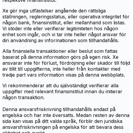
respektive finansinstitut.
Xe gör inga utfästelser angående den rättsliga
ställningen, regleringsstatus, eller operativa integritet för
någon bank, finansinstitut, eller mellanhand som listas.
Vi stöder inte eller verifierar legitimiteten hos någon
enhet som ingår, och vi tar inte heller något ansvar för
din användning av informationen som tillhandahålls.
Alla finansiella transaktioner eller beslut som fattas
baserat på denna information görs på egen risk. Xe
ansvarar inte för förlust, fördröjning eller skador till följd
av tillit till uppgifterna, inte heller från kontakter med
tredje part vars information visas på denna webbplats.
Vi rekommenderar att du självständigt verifierar alla
uppgifter med relevant finansinstitut innan du initierar
någon transaktion.
Denna ansvarsfriskrivning tillhandahålls endast på
engelska och har inte översatts. Medan resten av denna
sida kan visas på ditt valda språk, förblir den juridiska
ansvarsfriskrivningen på engelska för att bevara dess