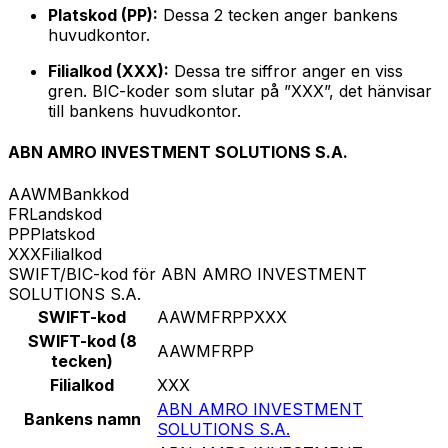
Platskod (PP):
Dessa 2 tecken anger bankens
huvudkontor.
Filialkod (XXX):
Dessa tre siffror anger en viss
gren. BIC-koder som slutar på ”XXX”, det hänvisar
till bankens huvudkontor.
ABN AMRO INVESTMENT SOLUTIONS S.A.
AAWM
Bankkod
FR
Landskod
PP
Platskod
XXX
Filialkod
SWIFT/BIC-kod för ABN AMRO INVESTMENT
SOLUTIONS S.A.
SWIFT-kod
AAWMFRPPXXX
SWIFT-kod (8
AAWMFRPP
tecken)
Filialkod
XXX
ABN AMRO INVESTMENT
Bankens namn
SOLUTIONS S.A.