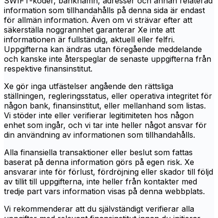
SWIFT-koder, banknamn, adresser och annan relaterad
information som tillhandahålls på denna sida är endast
för allmän information. Även om vi strävar efter att
säkerställa noggrannhet garanterar Xe inte att
informationen är fullständig, aktuell eller felfri.
Uppgifterna kan ändras utan föregående meddelande
och kanske inte återspeglar de senaste uppgifterna från
respektive finansinstitut.
Xe gör inga utfästelser angående den rättsliga
ställningen, regleringsstatus, eller operativa integritet för
någon bank, finansinstitut, eller mellanhand som listas.
Vi stöder inte eller verifierar legitimiteten hos någon
enhet som ingår, och vi tar inte heller något ansvar för
din användning av informationen som tillhandahålls.
Alla finansiella transaktioner eller beslut som fattas
baserat på denna information görs på egen risk. Xe
ansvarar inte för förlust, fördröjning eller skador till följd
av tillit till uppgifterna, inte heller från kontakter med
tredje part vars information visas på denna webbplats.
Vi rekommenderar att du självständigt verifierar alla