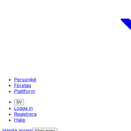
Personligt
Företag
Plattform
SV
Logga in
Registrera
Hjälp
Hämta appen
Växla meny