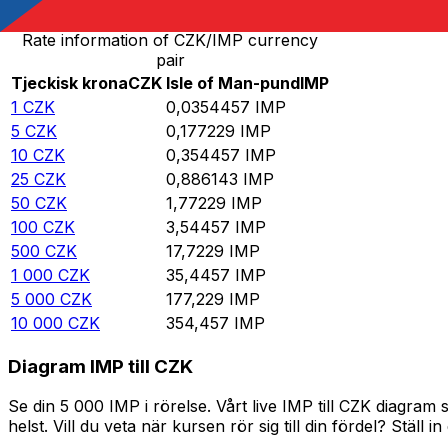
Rate information of CZK/IMP currency
pair
Tjeckisk krona
CZK
Isle of Man-pund
IMP
1
CZK
0,0354457
IMP
5
CZK
0,177229
IMP
10
CZK
0,354457
IMP
25
CZK
0,886143
IMP
50
CZK
1,77229
IMP
100
CZK
3,54457
IMP
500
CZK
17,7229
IMP
1 000
CZK
35,4457
IMP
5 000
CZK
177,229
IMP
10 000
CZK
354,457
IMP
Diagram IMP till CZK
Se din 5 000 IMP i rörelse. Vårt live IMP till CZK diagr
helst. Vill du veta när kursen rör sig till din fördel? Ställ 