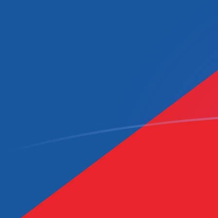
IMP till CZK valutakurser idag
Omvandla Isle of Man-pund till Tjeckisk krona
Rate information of IMP/CZK currency
pair
Isle of Man-pund
IMP
Tjeckisk krona
CZK
1
IMP
28,2122
CZK
5
IMP
141,061
CZK
10
IMP
282,122
CZK
25
IMP
705,304
CZK
50
IMP
1 410,61
CZK
100
IMP
2 821,22
CZK
500
IMP
14 106,1
CZK
1 000
IMP
28 212,2
CZK
5 000
IMP
141 061
CZK
10 000
IMP
282 122
CZK
Omvandla Tjeckisk krona till Isle of Man-pund