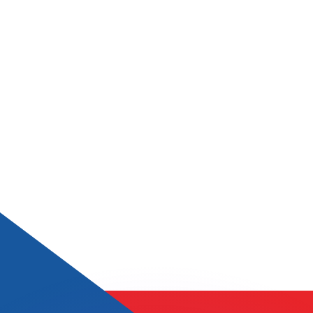
as kurser.
 görs endast i informationssyfte. Du kommer inte att få de