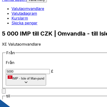
Valutaomvandlare
Valutadiagram
Kurslarm
Skicka pengar
5 000 IMP till CZK | Omvandla - till I
XE Valutaomvandlare
Från
Från
£
IMP
-
Isle of Man-pund
till
till