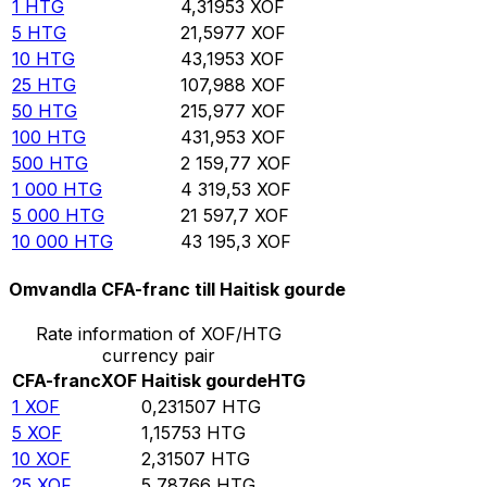
1
HTG
4,31953
XOF
5
HTG
21,5977
XOF
10
HTG
43,1953
XOF
25
HTG
107,988
XOF
50
HTG
215,977
XOF
100
HTG
431,953
XOF
500
HTG
2 159,77
XOF
1 000
HTG
4 319,53
XOF
5 000
HTG
21 597,7
XOF
10 000
HTG
43 195,3
XOF
Omvandla CFA-franc till Haitisk gourde
Rate information of XOF/HTG
currency pair
CFA-franc
XOF
Haitisk gourde
HTG
1
XOF
0,231507
HTG
5
XOF
1,15753
HTG
10
XOF
2,31507
HTG
25
XOF
5,78766
HTG