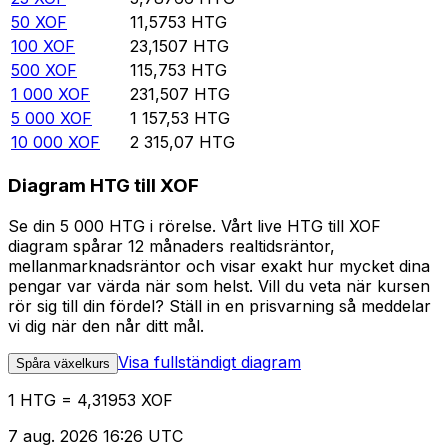
50
XOF
11,5753
HTG
100
XOF
23,1507
HTG
500
XOF
115,753
HTG
1 000
XOF
231,507
HTG
5 000
XOF
1 157,53
HTG
10 000
XOF
2 315,07
HTG
Diagram HTG till XOF
Se din 5 000 HTG i rörelse. Vårt live HTG till XOF
diagram spårar 12 månaders realtidsräntor,
mellanmarknadsräntor och visar exakt hur mycket dina
pengar var värda när som helst. Vill du veta när kursen
rör sig till din fördel? Ställ in en prisvarning så meddelar
vi dig när den når ditt mål.
Visa fullständigt diagram
Spåra växelkurs
1 HTG = 4,31953 XOF
7 aug. 2026 16:26 UTC