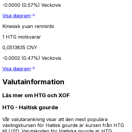
-0.0000 (0.57%)
Veckovis
Visa diagram
Kinesisk yuan renminbi
1 HTG motsvarar
0,0513835 CNY
-0.0002 (0.47%)
Veckovis
Visa diagram
Valutainformation
Läs mer om HTG och XOF
HTG
-
Haitisk gourde
Vår valutarankning visar att den mest populära
växlingskursen för Haitisk gourde är kursen från HTG
till USD. Valutakoden för Haitiska gourde är HTG.