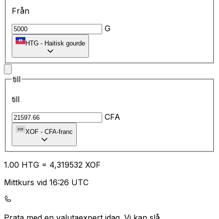
Från
G
HTG
-
Haitisk gourde
till
till
CFA
XOF
-
CFA-franc
1.00
HTG
=
4,
319532
XOF
Mittkurs vid 16:26 UTC
Prata med en valutaexpert idag.
Vi kan slå