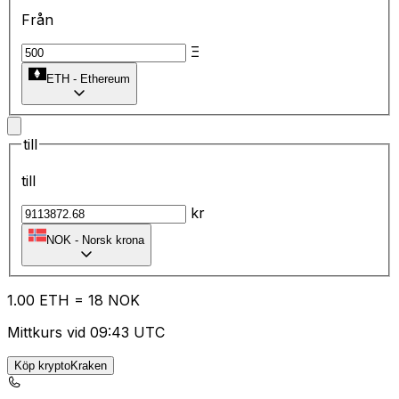
Från
Ξ
ETH
-
Ethereum
till
till
kr
NOK
-
Norsk krona
1.00
ETH
=
18
NOK
Mittkurs vid 09:43 UTC
Köp kryptoKraken