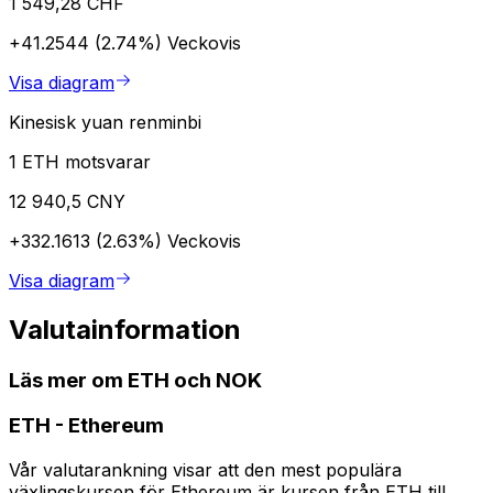
1 549,28 CHF
+41.2544 (2.74%)
Veckovis
Visa diagram
Kinesisk yuan renminbi
1 ETH motsvarar
12 940,5 CNY
+332.1613 (2.63%)
Veckovis
Visa diagram
Valutainformation
Läs mer om ETH och NOK
ETH
-
Ethereum
Vår valutarankning visar att den mest populära
växlingskursen för Ethereum är kursen från ETH till