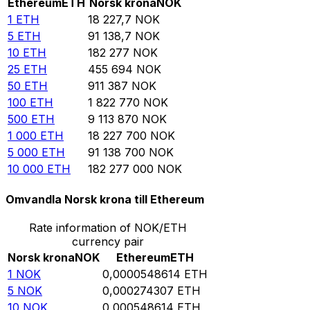
Ethereum
ETH
Norsk krona
NOK
1
ETH
18 227,7
NOK
5
ETH
91 138,7
NOK
10
ETH
182 277
NOK
25
ETH
455 694
NOK
50
ETH
911 387
NOK
100
ETH
1 822 770
NOK
500
ETH
9 113 870
NOK
1 000
ETH
18 227 700
NOK
5 000
ETH
91 138 700
NOK
10 000
ETH
182 277 000
NOK
Omvandla Norsk krona till Ethereum
Rate information of NOK/ETH
currency pair
Norsk krona
NOK
Ethereum
ETH
1
NOK
0,0000548614
ETH
5
NOK
0,000274307
ETH
10
NOK
0,000548614
ETH