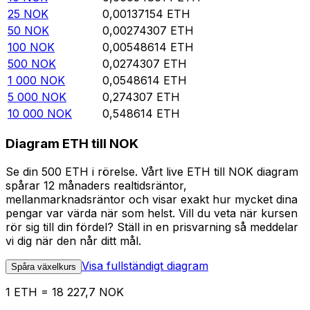
25
NOK
0,00137154
ETH
50
NOK
0,00274307
ETH
100
NOK
0,00548614
ETH
500
NOK
0,0274307
ETH
1 000
NOK
0,0548614
ETH
5 000
NOK
0,274307
ETH
10 000
NOK
0,548614
ETH
Diagram ETH till NOK
Se din 500 ETH i rörelse. Vårt live ETH till NOK diagram
spårar 12 månaders realtidsräntor,
mellanmarknadsräntor och visar exakt hur mycket dina
pengar var värda när som helst. Vill du veta när kursen
rör sig till din fördel? Ställ in en prisvarning så meddelar
vi dig när den når ditt mål.
Visa fullständigt diagram
Spåra växelkurs
1 ETH = 18 227,7 NOK