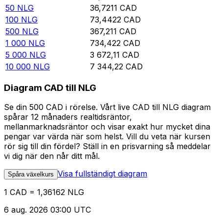
50
NLG
36,7211
CAD
100
NLG
73,4422
CAD
500
NLG
367,211
CAD
1 000
NLG
734,422
CAD
5 000
NLG
3 672,11
CAD
10 000
NLG
7 344,22
CAD
Diagram CAD till NLG
Se din 500 CAD i rörelse. Vårt live CAD till NLG diagram
spårar 12 månaders realtidsräntor,
mellanmarknadsräntor och visar exakt hur mycket dina
pengar var värda när som helst. Vill du veta när kursen
rör sig till din fördel? Ställ in en prisvarning så meddelar
vi dig när den når ditt mål.
Visa fullständigt diagram
Spåra växelkurs
1 CAD = 1,36162 NLG
6 aug. 2026 03:00 UTC