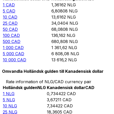
1
CAD
1,36162
NLG
5
CAD
6,80808
NLG
10
CAD
13,6162
NLG
25
CAD
34,0404
NLG
50
CAD
68,0808
NLG
100
CAD
136,162
NLG
500
CAD
680,808
NLG
1 000
CAD
1 361,62
NLG
5 000
CAD
6 808,08
NLG
10 000
CAD
13 616,2
NLG
Omvandla Holländsk gulden till Kanadensisk dollar
Rate information of NLG/CAD currency pair
Holländsk gulden
NLG
Kanadensisk dollar
CAD
1
NLG
0,734422
CAD
5
NLG
3,67211
CAD
10
NLG
7,34422
CAD
25
NLG
18,3605
CAD