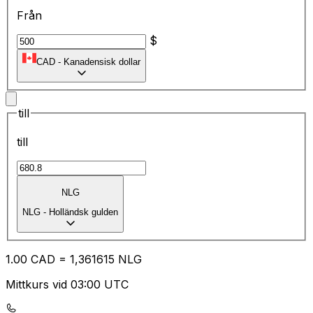
Från
$
CAD
-
Kanadensisk dollar
till
till
NLG
NLG
-
Holländsk gulden
1.00
CAD
=
1,
361615
NLG
Mittkurs vid 03:00 UTC