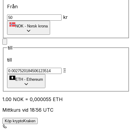
Från
kr
NOK
-
Norsk krona
till
till
Ξ
ETH
-
Ethereum
1.00
NOK
=
0,
000055
ETH
Mittkurs vid 18:56 UTC
Köp kryptoKraken