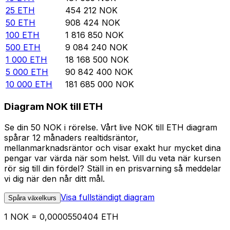
25
ETH
454 212
NOK
50
ETH
908 424
NOK
100
ETH
1 816 850
NOK
500
ETH
9 084 240
NOK
1 000
ETH
18 168 500
NOK
5 000
ETH
90 842 400
NOK
10 000
ETH
181 685 000
NOK
Diagram NOK till ETH
Se din 50 NOK i rörelse. Vårt live NOK till ETH diagram
spårar 12 månaders realtidsräntor,
mellanmarknadsräntor och visar exakt hur mycket dina
pengar var värda när som helst. Vill du veta när kursen
rör sig till din fördel? Ställ in en prisvarning så meddelar
vi dig när den når ditt mål.
Visa fullständigt diagram
Spåra växelkurs
1 NOK = 0,0000550404 ETH