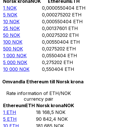
Norsk krona
NOK
Ethereum
ETH
1
NOK
0,0000550404
ETH
5
NOK
0,000275202
ETH
10
NOK
0,000550404
ETH
25
NOK
0,00137601
ETH
50
NOK
0,00275202
ETH
100
NOK
0,00550404
ETH
500
NOK
0,0275202
ETH
1 000
NOK
0,0550404
ETH
5 000
NOK
0,275202
ETH
10 000
NOK
0,550404
ETH
Omvandla Ethereum till Norsk krona
Rate information of ETH/NOK
currency pair
Ethereum
ETH
Norsk krona
NOK
1
ETH
18 168,5
NOK
5
ETH
90 842,4
NOK
10
ETH
181 685
NOK