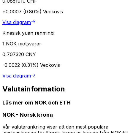
0,0851010 CHF
+0.0007 (0.80%)
Veckovis
Visa diagram
Kinesisk yuan renminbi
1 NOK motsvarar
0,707320 CNY
-0.0022 (0.31%)
Veckovis
Visa diagram
Valutainformation
Läs mer om NOK och ETH
NOK
-
Norsk krona
Vår valutarankning visar att den mest populära
växlingskursen för Norsk krona är kursen från NOK till