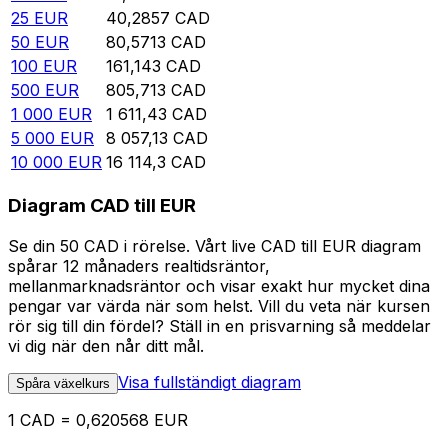
25
EUR
40,2857
CAD
50
EUR
80,5713
CAD
100
EUR
161,143
CAD
500
EUR
805,713
CAD
1 000
EUR
1 611,43
CAD
5 000
EUR
8 057,13
CAD
10 000
EUR
16 114,3
CAD
Diagram CAD till EUR
Se din 50 CAD i rörelse. Vårt live CAD till EUR diagram
spårar 12 månaders realtidsräntor,
mellanmarknadsräntor och visar exakt hur mycket dina
pengar var värda när som helst. Vill du veta när kursen
rör sig till din fördel? Ställ in en prisvarning så meddelar
vi dig när den når ditt mål.
Visa fullständigt diagram
Spåra växelkurs
1 CAD = 0,620568 EUR