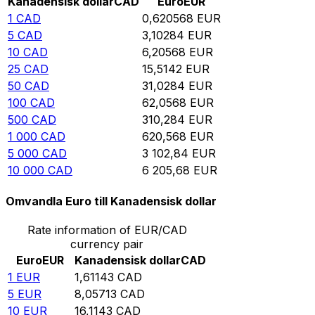
Kanadensisk dollar
CAD
Euro
EUR
1
CAD
0,620568
EUR
5
CAD
3,10284
EUR
10
CAD
6,20568
EUR
25
CAD
15,5142
EUR
50
CAD
31,0284
EUR
100
CAD
62,0568
EUR
500
CAD
310,284
EUR
1 000
CAD
620,568
EUR
5 000
CAD
3 102,84
EUR
10 000
CAD
6 205,68
EUR
Omvandla Euro till Kanadensisk dollar
Rate information of EUR/CAD
currency pair
Euro
EUR
Kanadensisk dollar
CAD
1
EUR
1,61143
CAD
5
EUR
8,05713
CAD
10
EUR
16,1143
CAD