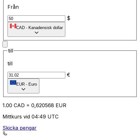
Från
$
CAD
-
Kanadensisk dollar
till
till
€
EUR
-
Euro
1.00
CAD
=
0,
620568
EUR
Mittkurs vid 04:49 UTC
Skicka pengar