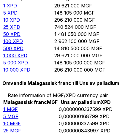
1
XPD
29 621 000
MGF
5
XPD
148 105 000
MGF
10
XPD
296 210 000
MGF
25
XPD
740 524 000
MGF
50
XPD
1 481 050 000
MGF
100
XPD
2 962 100 000
MGF
500
XPD
14 810 500 000
MGF
1 000
XPD
29 621 000 000
MGF
5 000
XPD
148 105 000 000
MGF
10 000
XPD
296 210 000 000
MGF
Omvandla Malagassisk franc till Uns av palladium
Rate information of MGF/XPD currency pair
Malagassisk franc
MGF
Uns av palladium
XPD
1
MGF
0,0000000337599
XPD
5
MGF
0,000000168799
XPD
10
MGF
0,000000337599
XPD
25
MGF
0,000000843997
XPD