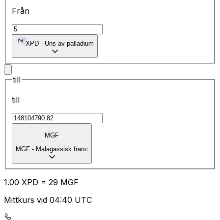
Från
XPD
-
Uns av palladium
till
till
MGF
MGF
-
Malagassisk franc
1.00
XPD
=
29
MGF
Mittkurs vid 04:40 UTC