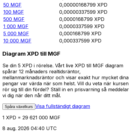
50
MGF
0,00000168799
XPD
100
MGF
0,00000337599
XPD
500
MGF
0,0000168799
XPD
1 000
MGF
0,0000337599
XPD
5 000
MGF
0,000168799
XPD
10 000
MGF
0,000337599
XPD
Diagram XPD till MGF
Se din 5 XPD i rörelse. Vårt live XPD till MGF diagram
spårar 12 månaders realtidsräntor,
mellanmarknadsräntor och visar exakt hur mycket dina
pengar var värda när som helst. Vill du veta när kursen
rör sig till din fördel? Ställ in en prisvarning så meddelar
vi dig när den når ditt mål.
Visa fullständigt diagram
Spåra växelkurs
1 XPD = 29 621 000 MGF
8 aug. 2026 04:40 UTC