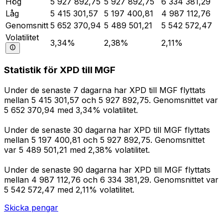
Hög
5 927 892,75
5 927 892,75
6 334 381,29
Låg
5 415 301,57
5 197 400,81
4 987 112,76
Genomsnitt
5 652 370,94
5 489 501,21
5 542 572,47
Volatilitet
3,34%
2,38%
2,11%
Statistik för XPD till MGF
Under de senaste 7 dagarna har XPD till MGF flyttats
mellan 5 415 301,57 och 5 927 892,75. Genomsnittet var
5 652 370,94 med 3,34% volatilitet.
Under de senaste 30 dagarna har XPD till MGF flyttats
mellan 5 197 400,81 och 5 927 892,75. Genomsnittet
var 5 489 501,21 med 2,38% volatilitet.
Under de senaste 90 dagarna har XPD till MGF flyttats
mellan 4 987 112,76 och 6 334 381,29. Genomsnittet var
5 542 572,47 med 2,11% volatilitet.
Skicka pengar