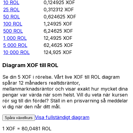
10
ROL
0,124925
XOF
25
ROL
0,312312
XOF
50
ROL
0,624625
XOF
100
ROL
1,24925
XOF
500
ROL
6,24625
XOF
1 000
ROL
12,4925
XOF
5 000
ROL
62,4625
XOF
10 000
ROL
124,925
XOF
Diagram XOF till ROL
Se din 5 XOF i rörelse. Vårt live XOF till ROL diagram
spårar 12 månaders realtidsräntor,
mellanmarknadsräntor och visar exakt hur mycket dina
pengar var värda när som helst. Vill du veta när kursen
rör sig till din fördel? Ställ in en prisvarning så meddelar
vi dig när den når ditt mål.
Visa fullständigt diagram
Spåra växelkurs
1 XOF = 80,0481 ROL