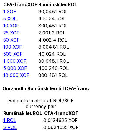
CFA-franc
XOF
Rumänsk leu
ROL
1
XOF
80,0481
ROL
5
XOF
400,24
ROL
10
XOF
800,481
ROL
25
XOF
2 001,2
ROL
50
XOF
4 002,4
ROL
100
XOF
8 004,81
ROL
500
XOF
40 024
ROL
1 000
XOF
80 048,1
ROL
5 000
XOF
400 240
ROL
10 000
XOF
800 481
ROL
Omvandla Rumänsk leu till CFA-franc
Rate information of ROL/XOF
currency pair
Rumänsk leu
ROL
CFA-franc
XOF
1
ROL
0,0124925
XOF
5
ROL
0,0624625
XOF