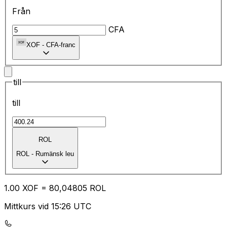
Från
CFA
XOF
-
CFA-franc
till
till
ROL
ROL
-
Rumänsk leu
1.00
XOF
=
80
,04805
ROL
Mittkurs vid 15:26 UTC