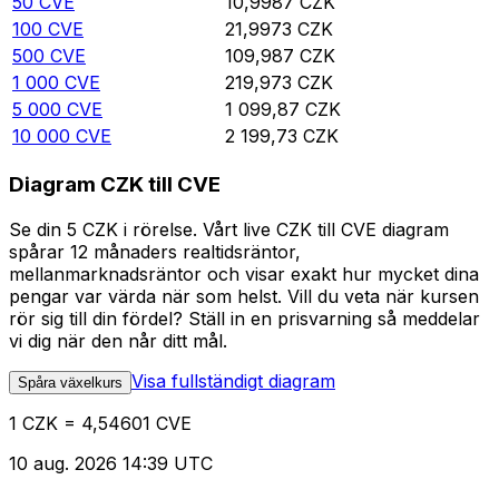
50
CVE
10,9987
CZK
100
CVE
21,9973
CZK
500
CVE
109,987
CZK
1 000
CVE
219,973
CZK
5 000
CVE
1 099,87
CZK
10 000
CVE
2 199,73
CZK
Diagram CZK till CVE
Se din 5 CZK i rörelse. Vårt live CZK till CVE diagram
spårar 12 månaders realtidsräntor,
mellanmarknadsräntor och visar exakt hur mycket dina
pengar var värda när som helst. Vill du veta när kursen
rör sig till din fördel? Ställ in en prisvarning så meddelar
vi dig när den når ditt mål.
Visa fullständigt diagram
Spåra växelkurs
1 CZK = 4,54601 CVE
10 aug. 2026 14:39 UTC