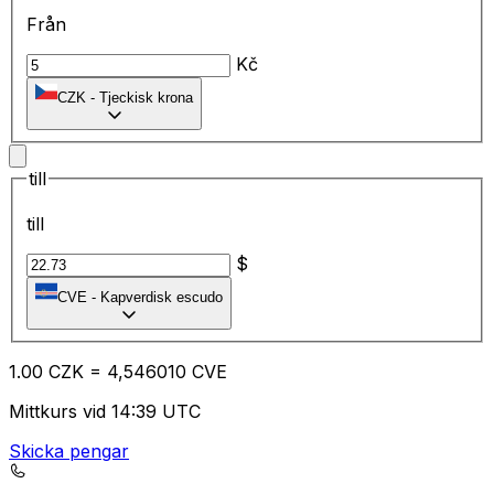
Från
Kč
CZK
-
Tjeckisk krona
till
till
$
CVE
-
Kapverdisk escudo
1.00
CZK
=
4,
546010
CVE
Mittkurs vid 14:39 UTC
Skicka pengar