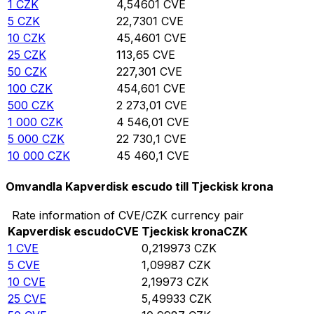
1
CZK
4,54601
CVE
5
CZK
22,7301
CVE
10
CZK
45,4601
CVE
25
CZK
113,65
CVE
50
CZK
227,301
CVE
100
CZK
454,601
CVE
500
CZK
2 273,01
CVE
1 000
CZK
4 546,01
CVE
5 000
CZK
22 730,1
CVE
10 000
CZK
45 460,1
CVE
Omvandla Kapverdisk escudo till Tjeckisk krona
Rate information of CVE/CZK currency pair
Kapverdisk escudo
CVE
Tjeckisk krona
CZK
1
CVE
0,219973
CZK
5
CVE
1,09987
CZK
10
CVE
2,19973
CZK
25
CVE
5,49933
CZK