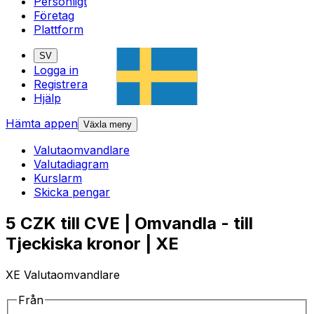
Personligt
Företag
Plattform
SV
Logga in
Registrera
Hjälp
Hämta appen
Växla meny
Valutaomvandlare
Valutadiagram
Kurslarm
Skicka pengar
5 CZK till CVE | Omvandla - till
Tjeckiska kronor | XE
XE Valutaomvandlare
Från