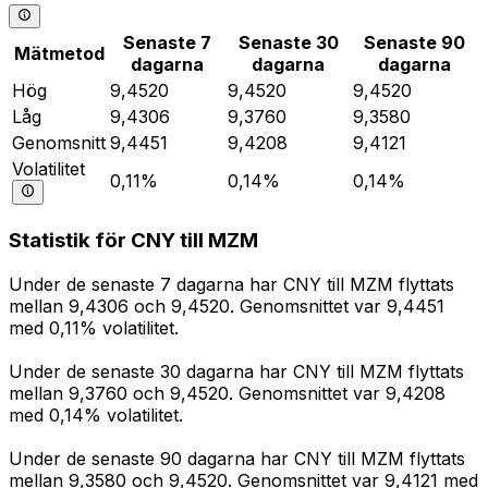
Senaste 7
Senaste 30
Senaste 90
Mätmetod
dagarna
dagarna
dagarna
Hög
9,4520
9,4520
9,4520
Låg
9,4306
9,3760
9,3580
Genomsnitt
9,4451
9,4208
9,4121
Volatilitet
0,11%
0,14%
0,14%
Statistik för CNY till MZM
Under de senaste 7 dagarna har CNY till MZM flyttats
mellan 9,4306 och 9,4520. Genomsnittet var 9,4451
med 0,11% volatilitet.
Under de senaste 30 dagarna har CNY till MZM flyttats
mellan 9,3760 och 9,4520. Genomsnittet var 9,4208
med 0,14% volatilitet.
Under de senaste 90 dagarna har CNY till MZM flyttats
mellan 9,3580 och 9,4520. Genomsnittet var 9,4121 med