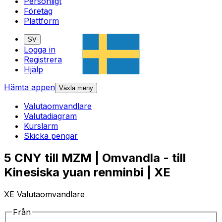
Personligt
Företag
Plattform
SV
Logga in
Registrera
Hjälp
Hämta appen
Växla meny
Valutaomvandlare
Valutadiagram
Kurslarm
Skicka pengar
5 CNY till MZM | Omvandla - till
Kinesiska yuan renminbi | XE
XE Valutaomvandlare
Från