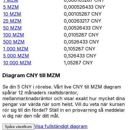
5
MZM
0,000526433
CNY
10
MZM
0,00105287
CNY
25
MZM
0,00263217
CNY
50
MZM
0,00526433
CNY
100
MZM
0,0105287
CNY
500
MZM
0,0526433
CNY
1 000
MZM
0,105287
CNY
5 000
MZM
0,526433
CNY
10 000
MZM
1,05287
CNY
Diagram CNY till MZM
Se din 5 CNY i rörelse. Vårt live CNY till MZM diagram
spårar 12 månaders realtidsräntor,
mellanmarknadsräntor och visar exakt hur mycket dina
pengar var värda när som helst. Vill du veta när kursen
rör sig till din fördel? Ställ in en prisvarning så meddelar
vi dig när den når ditt mål.
Visa fullständigt diagram
Spåra växelkurs