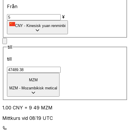
Från
¥
CNY
-
Kinesisk yuan renminbi
till
till
MZM
MZM
-
Mozambikisk metical
1.00
CNY
=
9
49
MZM
Mittkurs vid 08:19 UTC