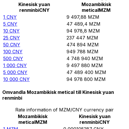
Kinesisk yuan
Mozambikisk
renminbi
CNY
metical
MZM
1
CNY
9 497,88
MZM
5
CNY
47 489,4
MZM
10
CNY
94 978,8
MZM
25
CNY
237 447
MZM
50
CNY
474 894
MZM
100
CNY
949 788
MZM
500
CNY
4 748 940
MZM
1 000
CNY
9 497 880
MZM
5 000
CNY
47 489 400
MZM
10 000
CNY
94 978 800
MZM
Omvandla Mozambikisk metical till Kinesisk yuan
renminbi
Rate information of MZM/CNY currency pair
Mozambikisk
Kinesisk yuan
metical
MZM
renminbi
CNY
1
MZM
0,000105287
CNY