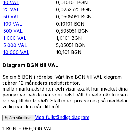
10
VAL
0,010101
BGN
25
VAL
0,0252525
BGN
50
VAL
0,0505051
BGN
100
VAL
0,10101
BGN
500
VAL
0,505051
BGN
1 000
VAL
1,0101
BGN
5 000
VAL
5,05051
BGN
10 000
VAL
10,101
BGN
Diagram BGN till VAL
Se din 5 BGN i rörelse. Vårt live BGN till VAL diagram
spårar 12 månaders realtidsräntor,
mellanmarknadsräntor och visar exakt hur mycket dina
pengar var värda när som helst. Vill du veta när kursen
rör sig till din fördel? Ställ in en prisvarning så meddelar
vi dig när den når ditt mål.
Visa fullständigt diagram
Spåra växelkurs
1 BGN = 989,999 VAL