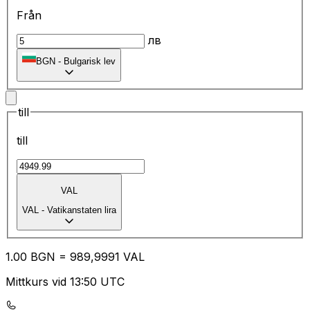
Från
лв
BGN
-
Bulgarisk lev
till
till
VAL
VAL
-
Vatikanstaten lira
1.00
BGN
=
98
9,9991
VAL
Mittkurs vid 13:50 UTC