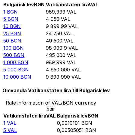
Bulgarisk lev
BGN
Vatikanstaten lira
VAL
1
BGN
989,999
VAL
5
BGN
4 950
VAL
10
BGN
9 899,99
VAL
25
BGN
24 750
VAL
50
BGN
49 500
VAL
100
BGN
98 999,9
VAL
500
BGN
495 000
VAL
1 000
BGN
989 999
VAL
5 000
BGN
4 950 000
VAL
10 000
BGN
9 899 990
VAL
Omvandla Vatikanstaten lira till Bulgarisk lev
Rate information of VAL/BGN currency
pair
Vatikanstaten lira
VAL
Bulgarisk lev
BGN
1
VAL
0,0010101
BGN
5
VAL
0,00505051
BGN