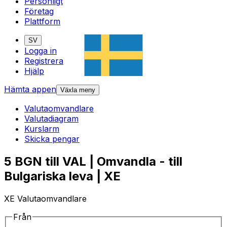
Personligt
Företag
Plattform
SV
Logga in
Registrera
Hjälp
Hämta appen
Växla meny
Valutaomvandlare
Valutadiagram
Kurslarm
Skicka pengar
5 BGN till VAL | Omvandla - till
Bulgariska leva | XE
XE Valutaomvandlare
Från