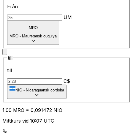
Från
UM
MRO
MRO
-
Mauretansk ouguiya
till
till
C$
NIO
-
Nicaraguansk cordoba
1.00
MRO
=
0,
091472
NIO
Mittkurs vid 10:07 UTC