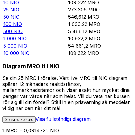
10
NIO
109,322
MRO
25
NIO
273,306
MRO
50
NIO
546,612
MRO
100
NIO
1 093,22
MRO
500
NIO
5 466,12
MRO
1 000
NIO
10 932,2
MRO
5 000
NIO
54 661,2
MRO
10 000
NIO
109 322
MRO
Diagram MRO till NIO
Se din 25 MRO i rörelse. Vårt live MRO till NIO diagram
spårar 12 månaders realtidsräntor,
mellanmarknadsräntor och visar exakt hur mycket dina
pengar var värda när som helst. Vill du veta när kursen
rör sig till din fördel? Ställ in en prisvarning så meddelar
vi dig när den når ditt mål.
Visa fullständigt diagram
Spåra växelkurs
1 MRO = 0,0914726 NIO