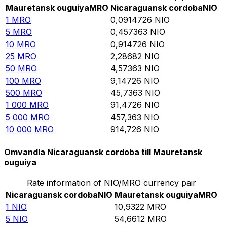
Mauretansk ouguiya
MRO
Nicaraguansk cordoba
NIO
1
MRO
0,0914726
NIO
5
MRO
0,457363
NIO
10
MRO
0,914726
NIO
25
MRO
2,28682
NIO
50
MRO
4,57363
NIO
100
MRO
9,14726
NIO
500
MRO
45,7363
NIO
1 000
MRO
91,4726
NIO
5 000
MRO
457,363
NIO
10 000
MRO
914,726
NIO
Omvandla Nicaraguansk cordoba till Mauretansk
ouguiya
Rate information of NIO/MRO currency pair
Nicaraguansk cordoba
NIO
Mauretansk ouguiya
MRO
1
NIO
10,9322
MRO
5
NIO
54,6612
MRO