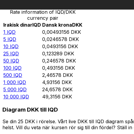
Rate information of IQD/DKK
currency pair
Irakisk dinar
IQD
Dansk krona
DKK
1
IQD
0,00493156
DKK
5
IQD
0,0246578
DKK
10
IQD
0,0493156
DKK
25
IQD
0,123289
DKK
50
IQD
0,246578
DKK
100
IQD
0,493156
DKK
500
IQD
2,46578
DKK
1 000
IQD
4,93156
DKK
5 000
IQD
24,6578
DKK
10 000
IQD
49,3156
DKK
Diagram DKK till IQD
Se din 25 DKK i rörelse. Vårt live DKK till IQD diagram 
helst. Vill du veta när kursen rör sig till din fördel? Ställ 