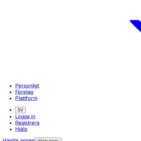
Personligt
Företag
Plattform
SV
Logga in
Registrera
Hjälp
Hämta appen
Växla meny