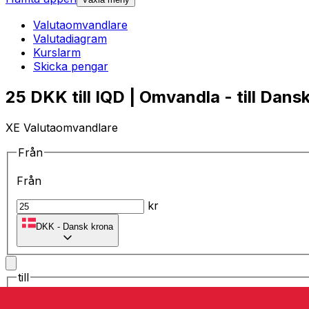
Valutaomvandlare
Valutadiagram
Kurslarm
Skicka pengar
25 DKK till IQD | Omvandla - till Dans
XE Valutaomvandlare
Från
Från
kr
DKK
-
Dansk krona
till
till