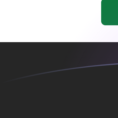
DKK till IQD valutakurser idag
Omvandla Dansk krona till Irakisk dinar
Rate information of DKK/IQD
currency pair
Dansk krona
DKK
Irakisk dinar
IQD
1
DKK
202,775
IQD
5
DKK
1 013,88
IQD
10
DKK
2 027,75
IQD
25
DKK
5 069,39
IQD
50
DKK
10 138,8
IQD
100
DKK
20 277,5
IQD
500
DKK
101 388
IQD
1 000
DKK
202 775
IQD
5 000
DKK
1 013 880
IQD
10 000
DKK
2 027 750
IQD
Omvandla Irakisk dinar till Dansk krona